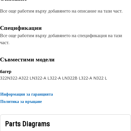
Все още работим върху добавянето на описание на тази част.
Спецификации
Все още работим върху добавянето на спецификация на тази
част.
Съвместими модели
багер
322N
322-A
322 LN
322-A L
322-A LN
322B L
322-A N
322 L
Информация за гаранцията
Политика за връщане
Parts Diagrams