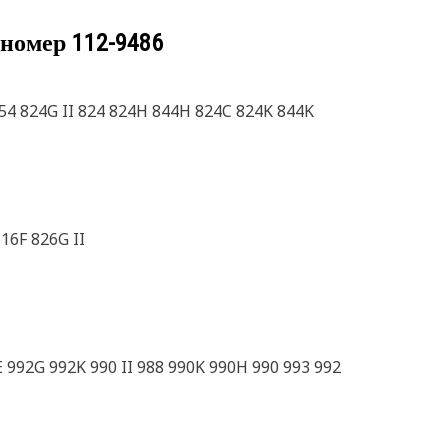
 номер
112-9486
854 824G II 824 824H 844H 824C 824K 844K
16F 826G II
 992G 992K 990 II 988 990K 990H 990 993 992