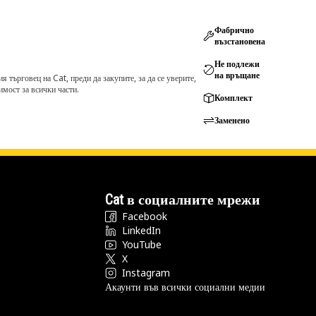
Фабрично
възстановена
Не подлежи
на връщане
търговец на Cat, преди да закупите, за да се уверите,
мост за всички части.
Комплект
Заменено
Cat в социалните мрежи
Facebook
LinkedIn
YouTube
X
Instagram
Акаунти във всички социални медии