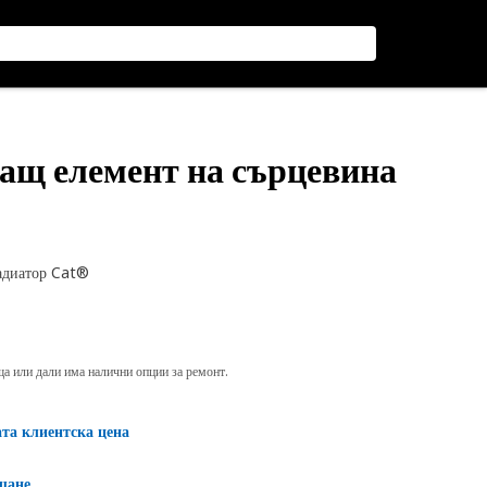
жащ елемент на сърцевина
радиатор Cat®
яща или дали има налични опции за ремонт.
ата клиентска цена
щане