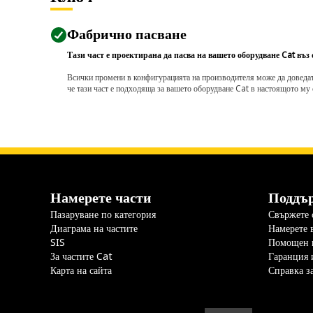
Фабрично пасване
Тази част е проектирана да пасва на вашето оборудване Cat въз
Всички промени в конфигурацията на производителя може да доведат д
че тази част е подходяща за вашето оборудване Cat в настоящото му 
Намерете части
Поддъ
Пазаруване по категория
Свържете с
Диаграма на частите
Намерете 
SIS
Помощен 
За частите Cat
Гаранция 
Карта на сайта
Справка з