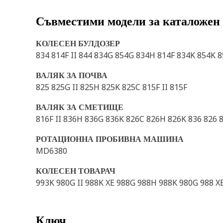
Съвместими модели за каталожен
КОЛЕСЕН БУЛДОЗЕР
834 814F II 844 834G 854G 834H 814F 834K 854K 
ВАЛЯК ЗА ПОЧВА
825 825G II 825H 825K 825C 815F II 815F
ВАЛЯК ЗА СМЕТИЩЕ
816F II 836H 836G 836K 826C 826H 826K 836 826 8
РОТАЦИОННА ПРОБИВНА МАШИНА
MD6380
КОЛЕСЕН ТОВАРАЧ
993K 980G II 988K XE 988G 988H 988K 980G 988 XE
Ключ