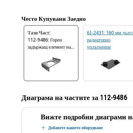
Често Купувани Заедно
Тази Част:
6I-2431: 160 мм дълг
112-9486: Горен
радиаторно
задържащ елемент на
уплътнение
сърцевина на радиатор
Диаграма на частите за
112-9486
Вижте подробни диаграми н
Добавете вашето оборудване