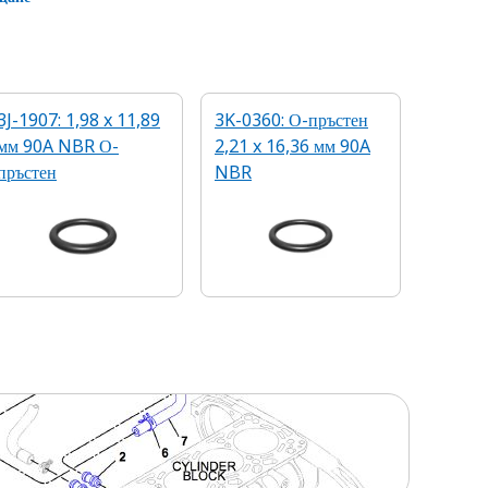
3J-1907: 1,98 x 11,89
3K-0360: О-пръстен
мм 90A NBR О-
2,21 x 16,36 мм 90A
пръстен
NBR