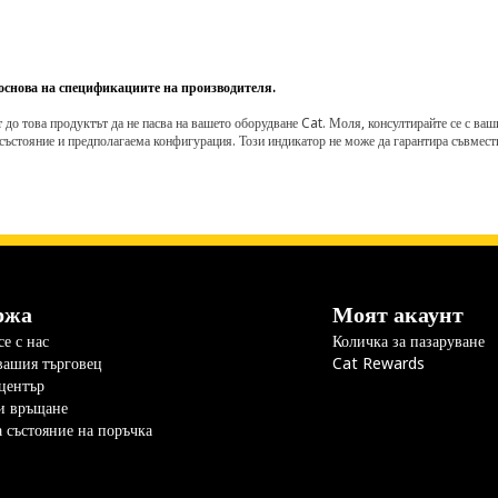
 основа на спецификациите на производителя.
о това продуктът да не пасва на вашето оборудване Cat. Моля, консултирайте се с вашия 
състояние и предполагаема конфигурация. Този индикатор не може да гарантира съвмести
ржа
Моят акаунт
е с нас
Количка за пазаруване
вашия търговец
Cat Rewards
център
и връщане
а състояние на поръчка