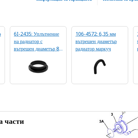
о
6I-2435: Уплътнение
106-4572: 6,35 мм
на радиатор с
вътрешен диаметър
вътрешен диаметър 80
радиатор маркуч
мм
а части