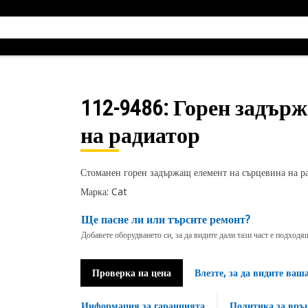
112-9486
: Горен задър
на радиатор
Стоманен горен задържащ елемент на сърцевина на 
Марка: Cat
Ще пасне ли или търсите ремонт?
Добавете оборудването си, за да видите дали тази част е подход
Проверка на цена
Влезте, за да видите ваш
Информация за гаранцията
Политика за връ