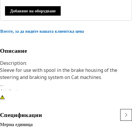
Добавяне на оборудване
Влезте, за да видите вашата клиентска цена
Описание
Description:
Sleeve for use with spool in the brake housing of the
steering and braking system on Cat machines.
Attributes:
• Material: Steel
• Inside Diameter: 30.040 mm (1.1826 in)
• Outside Diameter: 37.845 mm(1.4899 in)
Спецификации
Мерна единица
Application: