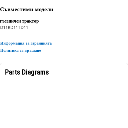
Consult your owner's manual or contact your local Cat
Dealer for more information.
Съвместими модели
гъсеничен трактор
D11R
D11T
D11
Информация за гаранцията
Политика за връщане
Parts Diagrams