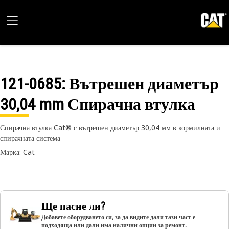
121-0685
: Вътрешен диаметър
30,04 mm Спирачна втулка
Спирачна втулка Cat® с вътрешен диаметър 30,04 мм в кормилната и
спирачната система
Марка: Cat
Ще пасне ли?
Добавете оборудването си, за да видите дали тази част е
подходяща или дали има налични опции за ремонт.