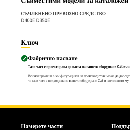
Съвместими модели за каталожен
СЪЧЛЕНЕНО ПРЕВОЗНО СРЕДСТВО
D400E D350E
Ключ
Фабрично пасване
Тази част е проектирана да пасва на вашето оборудване Cat въз
Всички промени в конфигурацията на производителя може да доведат д
че тази част е подходяща за вашето оборудване Cat в настоящото му 
Намерете части
Поддъ