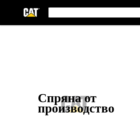
Спряна от
производство