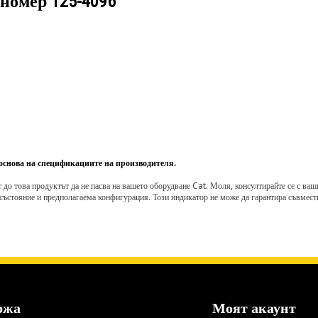
 номер
125-4096
 основа на спецификациите на производителя.
о това продуктът да не пасва на вашето оборудване Cat. Моля, консултирайте се с вашия 
състояние и предполагаема конфигурация. Този индикатор не може да гарантира съвмести
ржа
Моят акаунт