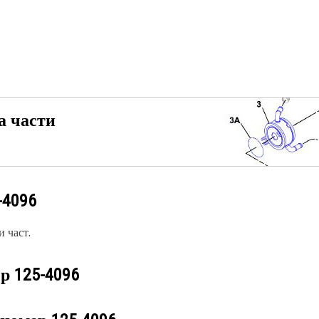
а части
-4096
 част.
ер
125-4096