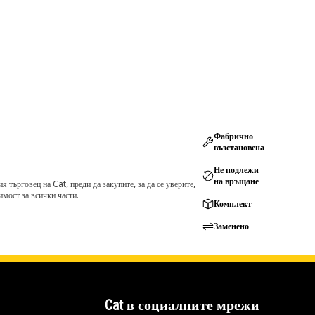
Фабрично
възстановена
Не подлежи
на връщане
търговец на Cat, преди да закупите, за да се уверите,
мост за всички части.
Комплект
Заменено
Cat в социалните мрежи