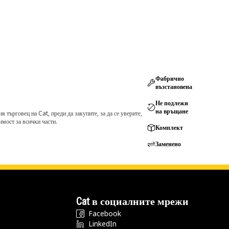
Фабрично
възстановена
Не подлежи
на връщане
търговец на Cat, преди да закупите, за да се уверите,
мост за всички части.
Комплект
Заменено
Cat в социалните мрежи
Facebook
LinkedIn