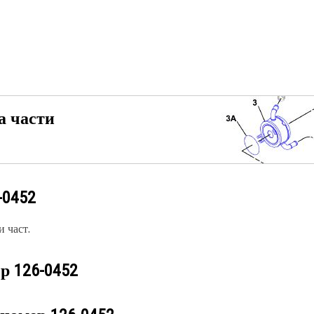
а части
-0452
 част.
ер
126-0452