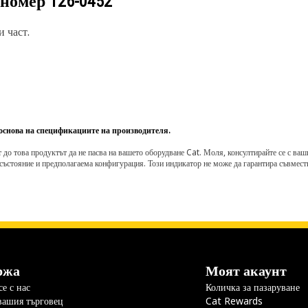
 номер
126-0452
 част.
 основа на спецификациите на производителя.
о това продуктът да не пасва на вашето оборудване Cat. Моля, консултирайте се с вашия 
състояние и предполагаема конфигурация. Този индикатор не може да гарантира съвмести
ржа
Моят акаунт
е с нас
Количка за пазаруване
вашия търговец
Cat Rewards