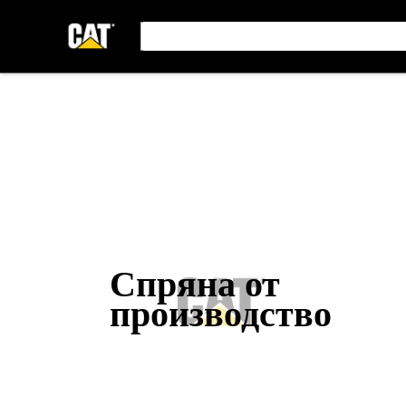
Спряна от
производство