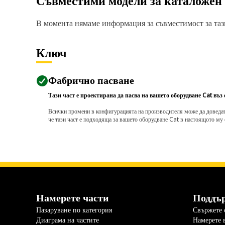
Съвместими модели за каталожен
В момента нямаме информация за съвместимост за тази
Ключ
Фабрично пасване
Тази част е проектирана да пасва на вашето оборудване Cat въз
Всички промени в конфигурацията на производителя може да доведат д
че тази част е подходяща за вашето оборудване Cat в настоящото му 
Намерете части
Поддъ
Пазаруване по категория
Свържете с
Диаграма на частите
Намерете 