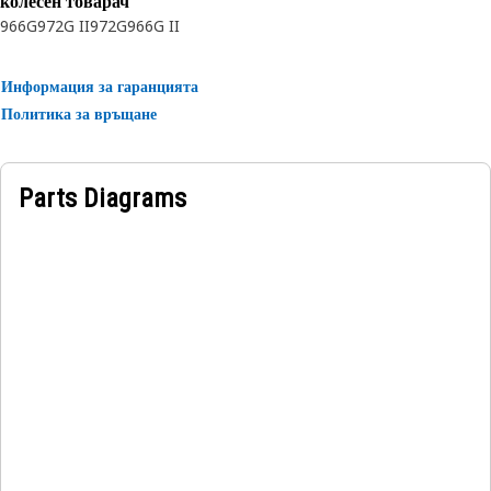
колесен товарач
966G
972G II
972G
966G II
Информация за гаранцията
Политика за връщане
Parts Diagrams