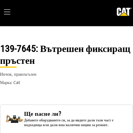
139-7645
: Вътрешен фиксиращ
пръстен
Инчов, правоъгълен
Марка: Cat
Ще пасне ли?
Добавете оборудването си, за да видите дали тази част е
подходяща или дали има налични опции за ремонт.