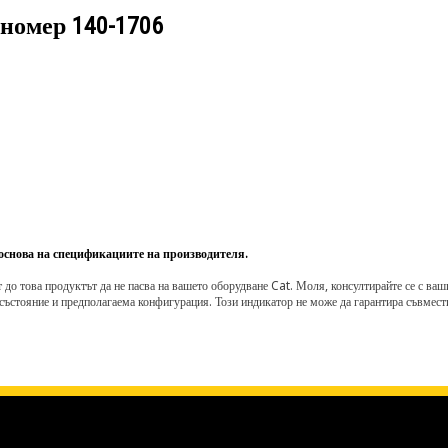
 номер
140-1706
 основа на спецификациите на производителя.
о това продуктът да не пасва на вашето оборудване Cat. Моля, консултирайте се с вашия 
състояние и предполагаема конфигурация. Този индикатор не може да гарантира съвмести