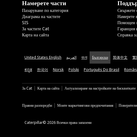
Намерете части
Поддъ
Пазаруване по категория
Свържете с
Диаграма на частите
Намерете 
SIS
Помощен 
За частите Cat
Гаранция 
Карта на сайта
Справка з
United States English
العربية
বাংলা
Български
简体中文
繁
ಕನ್ನಡ
한국어
Norsk
Polski
Português Do Brasil
Român
За Cat
Карта на сайта
Актуализиране на настройките на бисквитките
Правни разпоредби
Моите маркетингови предпочитания
Поверителн
Caterpillar© 2026 Всички права запазени