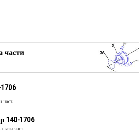
а части
-1706
 част.
ер
140-1706
 тази част.