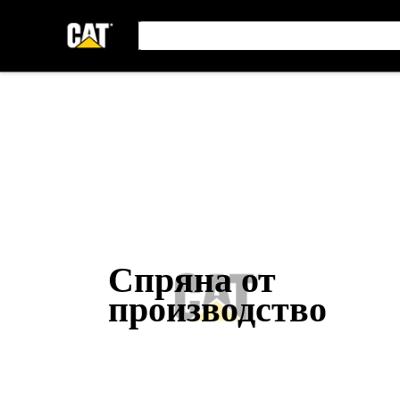
Спряна от
производство