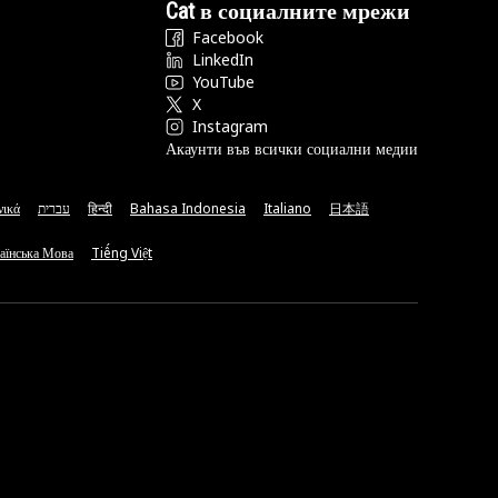
Cat в социалните мрежи
Facebook
LinkedIn
YouTube
X
Instagram
Акаунти във всички социални медии
νικά
עברית
हिन्दी
Bahasa Indonesia
Italiano
日本語
аїнська Мова
Tiếng Việt