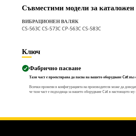
Съвместими модели за каталожен
ВИБРАЦИОНЕН ВАЛЯК
CS-563C CS-573C CP-563C CS-583C
Ключ
Фабрично пасване
Тази част е проектирана да пасва на вашето оборудване Cat въз
Всички промени в конфигурацията на производителя може да доведат д
че тази част е подходяща за вашето оборудване Cat в настоящото му 