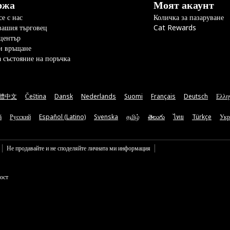
ржа
Моят акаунт
е с нас
Количка за пазаруване
вашия търговец
Cat Rewards
център
и връщане
а състояние на поръчка
體中文
Čeština
Dansk
Nederlands
Suomi
Français
Deutsch
Ελλη
ă
Русский
Español (Latino)
Svenska
தமிழ்
తెలుగు
ไทย
Türkçe
Укр
Не продавайте и не споделяйте личната ми информация
ост