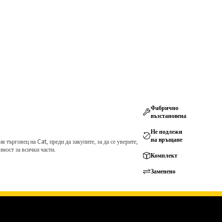
Фабрично
възстановена
Не подлежи
на връщане
търговец на Cat, преди да закупите, за да се уверите,
мост за всички части.
Комплект
Заменено