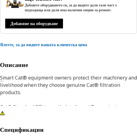
Добавете оборудването си, за да видите дали тази част е
подходяща или дали има налични опции за ремонт.
Добавяне на оборудване
Влезте, за да видите вашата клиентска цена
Описание
Smart Cat® equipment owners protect their machinery and
livelihood when they choose genuine Cat® filtration
products.
Cat® Standard Efficiency Hydraulic and Transmission
Filters are designed to maintain system cleanliness and
integrity in most normal and light duty applications. Your
first defense against component wear due to oil
Спецификации
contamination, Cat® Filters deliver quality, consistency and