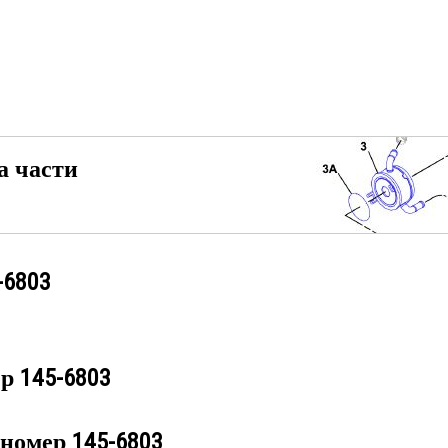
а части
-6803
ер
145-6803
 номер
145-6803