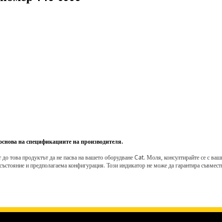
 основа на спецификациите на производителя.
о това продуктът да не пасва на вашето оборудване Cat. Моля, консултирайте се с вашия 
състояние и предполагаема конфигурация. Този индикатор не може да гарантира съвмести