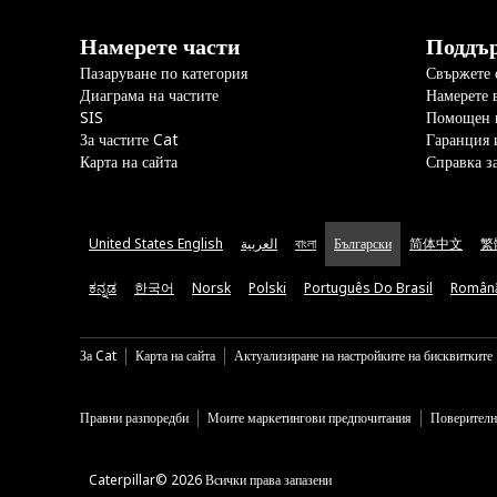
Намерете части
Поддъ
Пазаруване по категория
Свържете с
Диаграма на частите
Намерете 
SIS
Помощен 
За частите Cat
Гаранция 
Карта на сайта
Справка з
United States English
العربية
বাংলা
Български
简体中文
繁
ಕನ್ನಡ
한국어
Norsk
Polski
Português Do Brasil
Român
За Cat
Карта на сайта
Актуализиране на настройките на бисквитките
Правни разпоредби
Моите маркетингови предпочитания
Поверителн
Caterpillar© 2026 Всички права запазени