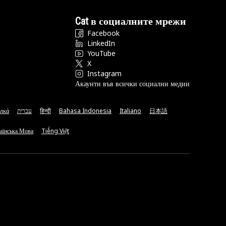
Cat в социалните мрежи
Facebook
LinkedIn
YouTube
X
Instagram
Акаунти във всички социални медии
νικά
עברית
हिन्दी
Bahasa Indonesia
Italiano
日本語
аїнська Мова
Tiếng Việt