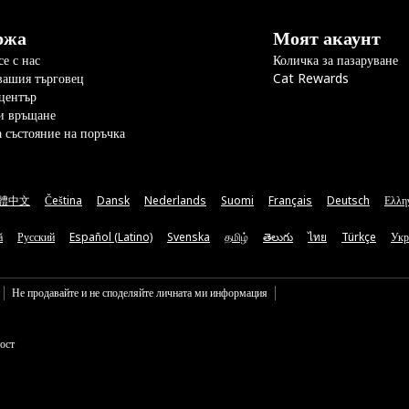
ржа
Моят акаунт
е с нас
Количка за пазаруване
вашия търговец
Cat Rewards
център
и връщане
а състояние на поръчка
體中文
Čeština
Dansk
Nederlands
Suomi
Français
Deutsch
Ελλη
ă
Русский
Español (Latino)
Svenska
தமிழ்
తెలుగు
ไทย
Türkçe
Укр
Не продавайте и не споделяйте личната ми информация
ост