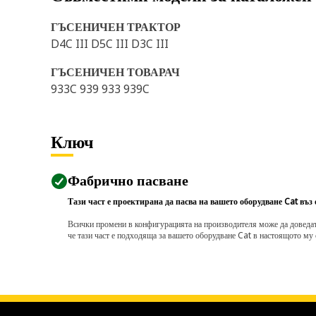
ГЪСЕНИЧЕН ТРАКТОР
D4C III D5C III D3C III
ГЪСЕНИЧЕН ТОВАРАЧ
933C 939 933 939C
Ключ
Фабрично пасване
Тази част е проектирана да пасва на вашето оборудване Cat въз
Всички промени в конфигурацията на производителя може да доведат д
че тази част е подходяща за вашето оборудване Cat в настоящото му 