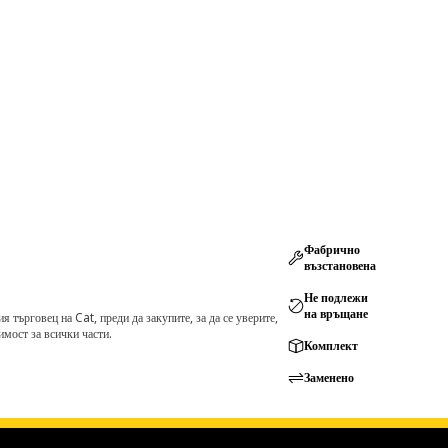
Фабрично
възстановена
Не подлежи
на връщане
търговец на Cat, преди да закупите, за да се уверите,
мост за всички части.
Комплект
Заменено