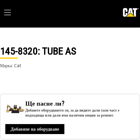
145-8320
: TUBE AS
Марка: Cat
Ще пасне ли?
Добавете оборудването си, за да видите дали тази част е
подходяща или дали има налични опции за ремонт.
Добавяне на оборудване