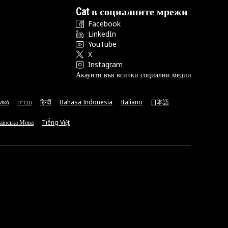
Cat в социалните мрежи
Facebook
LinkedIn
YouTube
X
Instagram
Акаунти във всички социални медии
νικά
עברית
हिन्दी
Bahasa Indonesia
Italiano
日本語
аїнська Мова
Tiếng Việt