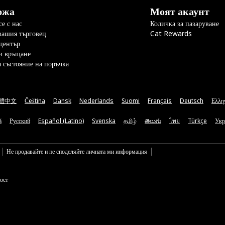
ржа
Моят акаунт
е с нас
Количка за пазаруване
вашия търговец
Cat Rewards
център
и връщане
а състояние на поръчка
體中文
Čeština
Dansk
Nederlands
Suomi
Français
Deutsch
Ελλη
ă
Русский
Español (Latino)
Svenska
தமிழ்
తెలుగు
ไทย
Türkçe
Укр
Не продавайте и не споделяйте личната ми информация
ост