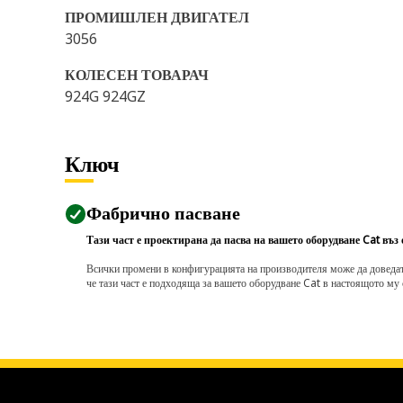
ПРОМИШЛЕН ДВИГАТЕЛ
3056
КОЛЕСЕН ТОВАРАЧ
924G 924GZ
Ключ
Фабрично пасване
Тази част е проектирана да пасва на вашето оборудване Cat въз
Всички промени в конфигурацията на производителя може да доведат д
че тази част е подходяща за вашето оборудване Cat в настоящото му 