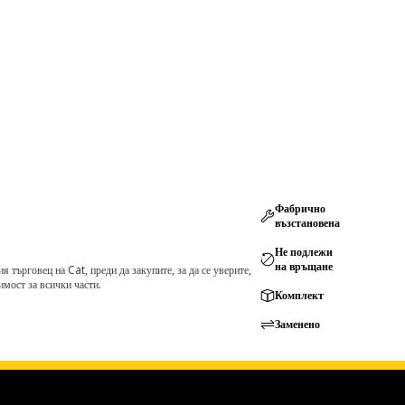
Фабрично
възстановена
Не подлежи
на връщане
търговец на Cat, преди да закупите, за да се уверите,
мост за всички части.
Комплект
Заменено