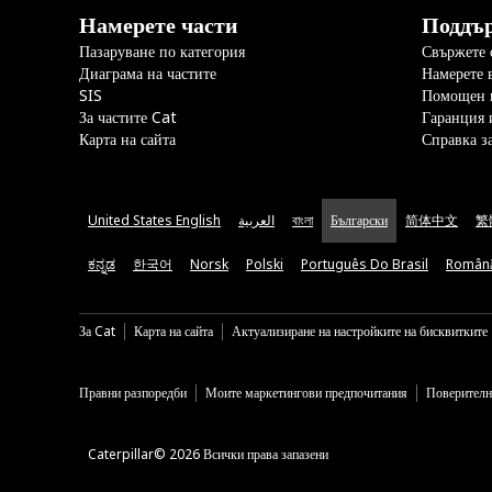
Намерете части
Поддъ
Пазаруване по категория
Свържете с
Диаграма на частите
Намерете 
SIS
Помощен 
За частите Cat
Гаранция 
Карта на сайта
Справка з
United States English
العربية
বাংলা
Български
简体中文
繁
ಕನ್ನಡ
한국어
Norsk
Polski
Português Do Brasil
Român
За Cat
Карта на сайта
Актуализиране на настройките на бисквитките
Правни разпоредби
Моите маркетингови предпочитания
Поверителн
Caterpillar© 2026 Всички права запазени