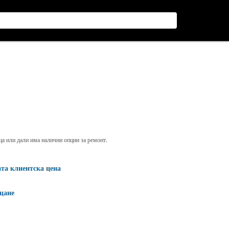
яща или дали има налични опции за ремонт.
ата клиентска цена
щане