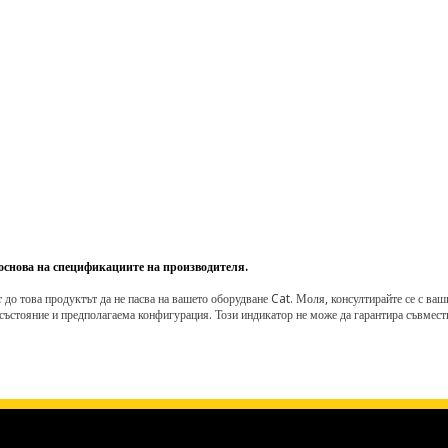
 основа на спецификациите на производителя.
о това продуктът да не пасва на вашето оборудване Cat. Моля, консултирайте се с вашия 
състояние и предполагаема конфигурация. Този индикатор не може да гарантира съвмести