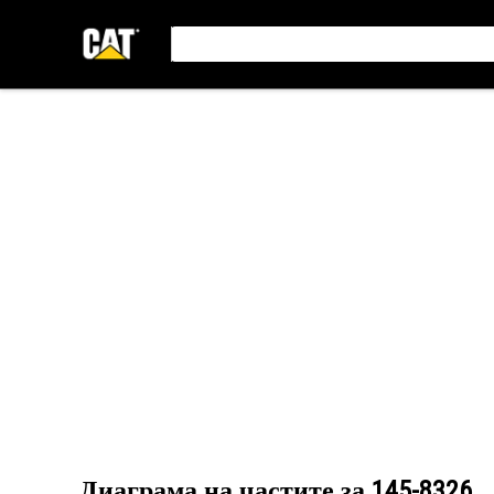
Диаграма на частите за
145-8326