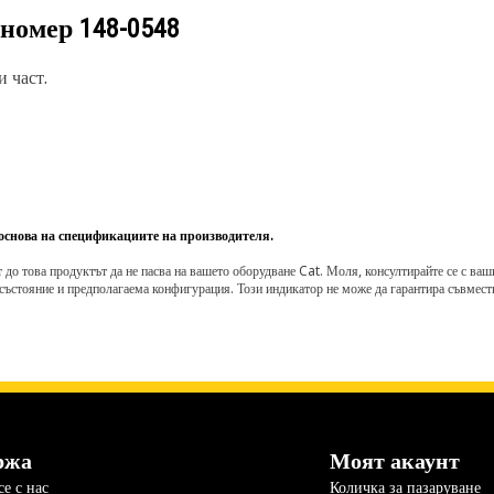
 номер
148-0548
 част.
 основа на спецификациите на производителя.
о това продуктът да не пасва на вашето оборудване Cat. Моля, консултирайте се с вашия 
състояние и предполагаема конфигурация. Този индикатор не може да гарантира съвмести
ржа
Моят акаунт
е с нас
Количка за пазаруване