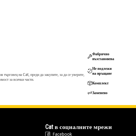
Фабрично
възстановена
Не подлежи
на връщане
търговец на Cat, преди да закупите, за да се уверите,
мост за всички части.
Комплект
Заменено
Cat в социалните мрежи
Facebook