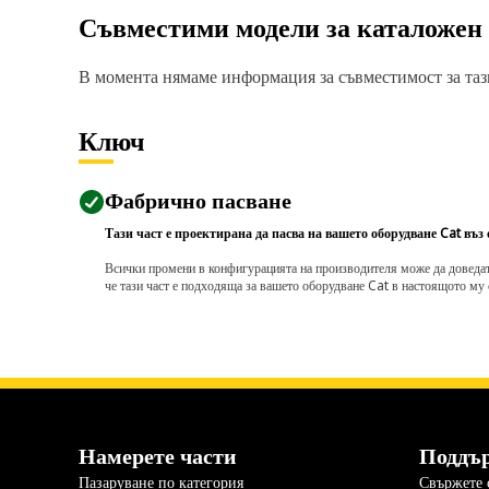
Съвместими модели за каталожен
В момента нямаме информация за съвместимост за тази
Ключ
Фабрично пасване
Тази част е проектирана да пасва на вашето оборудване Cat въз
Всички промени в конфигурацията на производителя може да доведат д
че тази част е подходяща за вашето оборудване Cat в настоящото му 
Намерете части
Поддъ
Пазаруване по категория
Свържете с