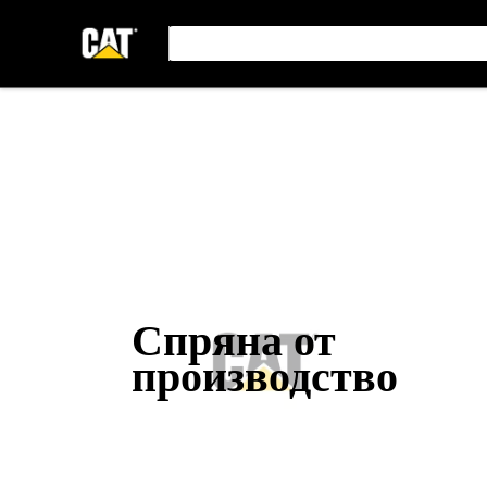
Спряна от
производство