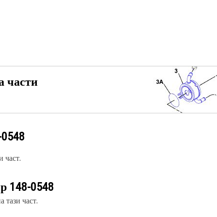
а части
-0548
 част.
ер
148-0548
 тази част.