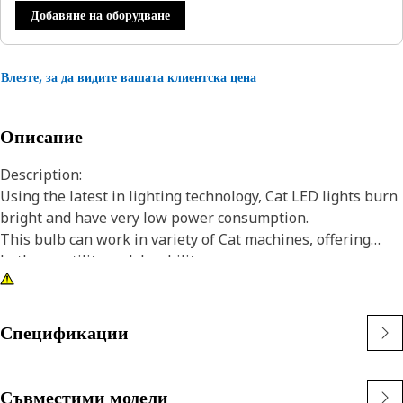
Добавяне на оборудване
Влезте, за да видите вашата клиентска цена
Описание
Description:
Using the latest in lighting technology, Cat LED lights burn
bright and have very low power consumption.
This bulb can work in variety of Cat machines, offering
both versatility and durability.
Attributes:
• Red LED bulb
• T-3 1/4 bulb size
Спецификации
• 24V
• Bayonet base
• A-1 base size
Съвместими модели