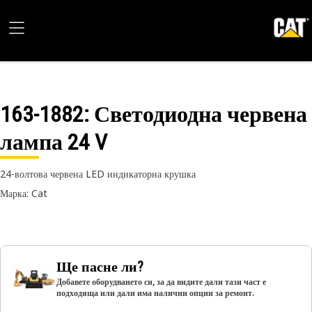
163-1882
: Светодиодна червена
лампа 24 V
24-волтова червена LED индикаторна крушка
Марка: Cat
Ще пасне ли?
Добавете оборудването си, за да видите дали тази част е
подходяща или дали има налични опции за ремонт.