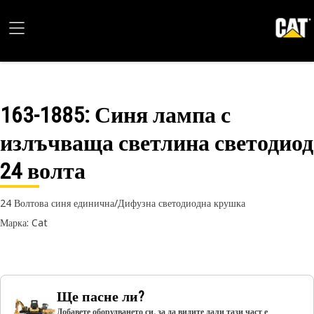
163-1885
: Синя лампа с
излъчваща светлина светодиод
24 волта
24 Волтова синя единична/Дифузна светодиодна крушка
Марка: Cat
Ще пасне ли?
Добавете оборудването си, за да видите дали тази част е