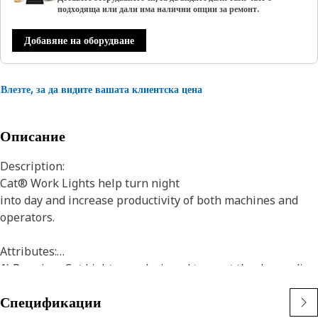
подходяща или дали има налични опции за ремонт.
Добавяне на оборудване
Влезте, за да видите вашата клиентска цена
Описание
Description:
Cat® Work Lights help turn night
into day and increase productivity of both machines and
operators.
Attributes:
1) Premium Cat Lights are designed to meet the demanding
vibration levels of both large and small machines
Спецификации
2)Cat Lights are adaptable to other machines in your fleet,