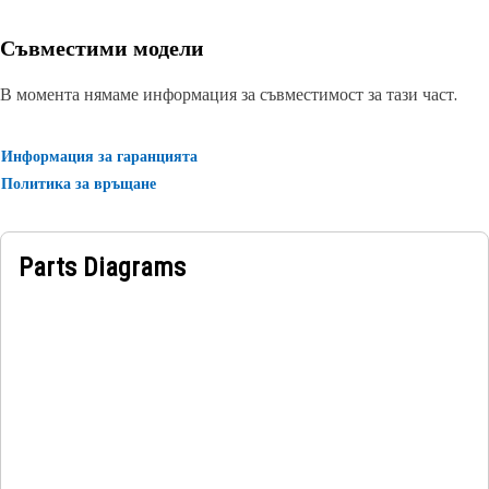
and can be retrofitted to older machines
Съвместими модели
Application:
Designed for use in extremely tough conditions.
В момента нямаме информация за съвместимост за тази част.
Информация за гаранцията
Политика за връщане
Parts Diagrams