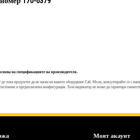
 номер
170-6379
 основа на спецификациите на производителя.
о това продуктът да не пасва на вашето оборудване Cat. Моля, консултирайте се с вашия 
състояние и предполагаема конфигурация. Този индикатор не може да гарантира съвмести
ржа
Моят акаунт