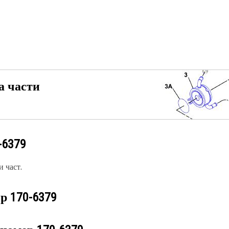
а части
-6379
 част.
ер
170-6379