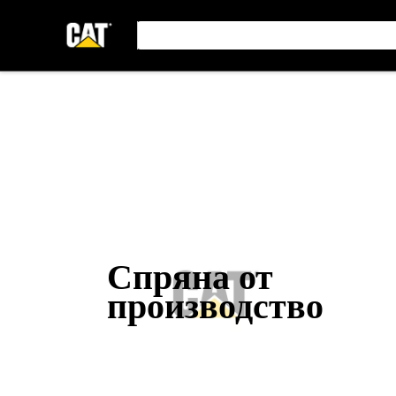
Спряна от
производство