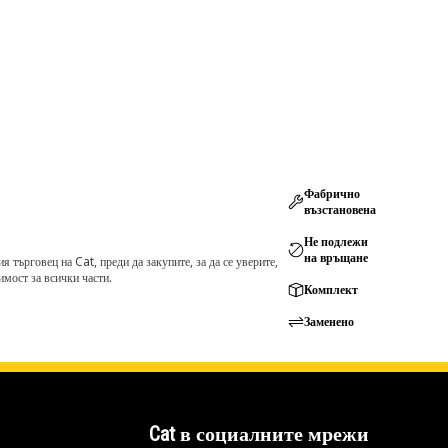
Фабрично
възстановена
Не подлежи
на връщане
търговец на Cat, преди да закупите, за да се уверите,
мост за всички части.
Комплект
Заменено
Cat в социалните мрежи