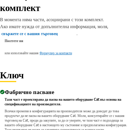
комплект
В момента няма части, асоциирани с този комплект.
Ако имате нужда от допълнителна информация, моля,
.
свържете се с вашия търговец
Посетете ни
или използвайте нашия
Формуляр за контакти
Ключ
Фабрично пасване
Тази част е проектирана да пасва на вашето оборудване Cat въз основа на
спецификациите на производителя.
Всички промени в конфигурацията на производителя може да доведат до това
продуктът да не пасва на вашето оборудване Cat. Моля, консултирайте се с вашия
търговец на Cat, преди да закупите, за да се уверите, че тази част е подходяща за
вашето оборудване Cat в настоящото му състояние и предполагаема конфигурация.
Този индикатор не може да гарантира съвместимост за всички части.