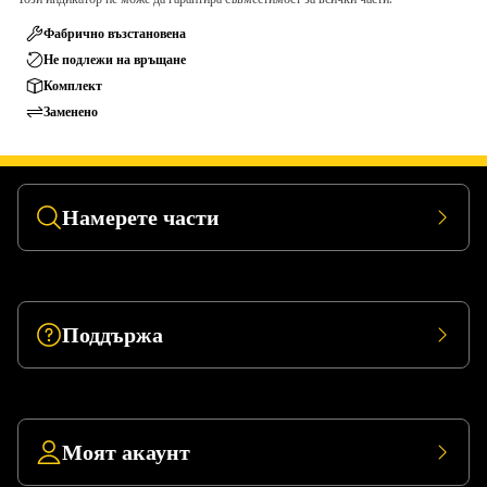
Фабрично възстановена
Не подлежи на връщане
Комплект
Заменено
Намерете части
Поддържа
Моят акаунт