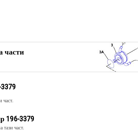
а части
-3379
 част.
ер
196-3379
 тази част.