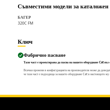
Съвместими модели за каталожен
БАГЕР
320C FM
Ключ
Фабрично пасване
Тази част е проектирана да пасва на вашето оборудване Cat въз
Всички промени в конфигурацията на производителя може да доведат д
че тази част е подходяща за вашето оборудване Cat в настоящото му 