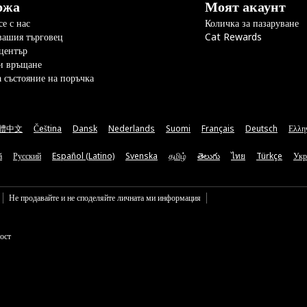
ржа
Моят акаунт
е с нас
Количка за пазаруване
вашия търговец
Cat Rewards
център
и връщане
а състояние на поръчка
體中文
Čeština
Dansk
Nederlands
Suomi
Français
Deutsch
Ελλη
ă
Русский
Español (Latino)
Svenska
தமிழ்
తెలుగు
ไทย
Türkçe
Укр
Не продавайте и не споделяйте личната ми информация
ост