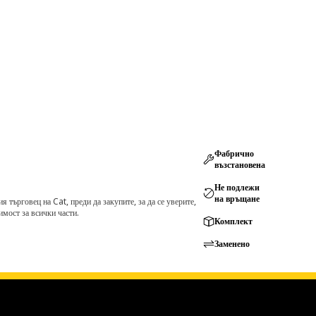
Фабрично
възстановена
Не подлежи
на връщане
търговец на Cat, преди да закупите, за да се уверите,
мост за всички части.
Комплект
Заменено