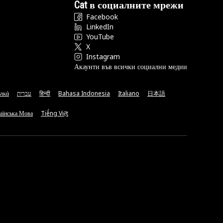
Cat в социалните мрежи
Facebook
LinkedIn
YouTube
X
Instagram
Акаунти във всички социални медии
νικά
עברית
हिन्दी
Bahasa Indonesia
Italiano
日本語
аїнська Мова
Tiếng Việt