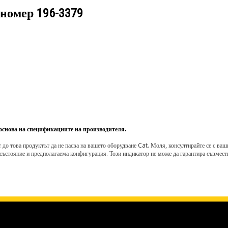
 номер
196-3379
 основа на спецификациите на производителя.
о това продуктът да не пасва на вашето оборудване Cat. Моля, консултирайте се с вашия 
състояние и предполагаема конфигурация. Този индикатор не може да гарантира съвмести