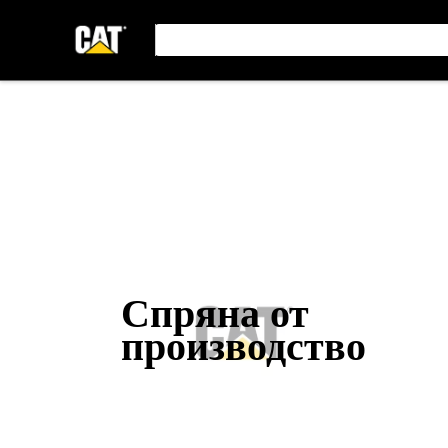
Спряна от
производство