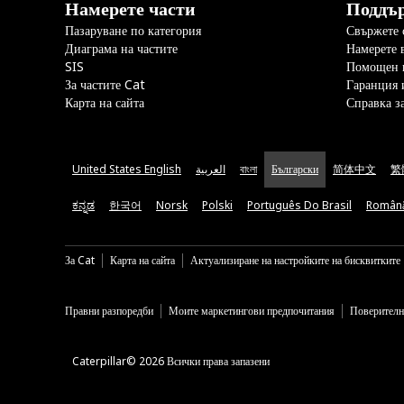
Намерете части
Поддъ
Пазаруване по категория
Свържете с
Диаграма на частите
Намерете 
SIS
Помощен 
За частите Cat
Гаранция 
Карта на сайта
Справка з
United States English
العربية
বাংলা
Български
简体中文
繁
ಕನ್ನಡ
한국어
Norsk
Polski
Português Do Brasil
Român
За Cat
Карта на сайта
Актуализиране на настройките на бисквитките
Правни разпоредби
Моите маркетингови предпочитания
Поверителн
Caterpillar© 2026 Всички права запазени