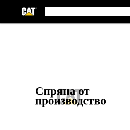
Спряна от
производство