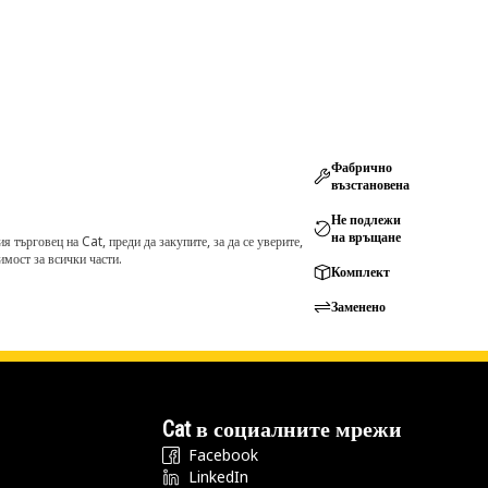
Фабрично
възстановена
Не подлежи
на връщане
търговец на Cat, преди да закупите, за да се уверите,
мост за всички части.
Комплект
Заменено
Cat в социалните мрежи
Facebook
LinkedIn