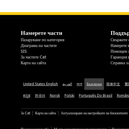
Намерете части
Поддъ
Пазаруване по категория
Свържете с
Диаграма на частите
Намерете 
SIS
Помощен 
За частите Cat
Гаранция 
Карта на сайта
Справка з
United States English
العربية
বাংলা
Български
简体中文
繁
ಕನ್ನಡ
한국어
Norsk
Polski
Português Do Brasil
Român
За Cat
Карта на сайта
Актуализиране на настройките на бисквитките