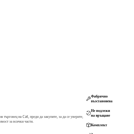
Фабрично
възстановена
Не подлежи
на връщане
търговец на Cat, преди да закупите, за да се уверите,
мост за всички части.
Комплект