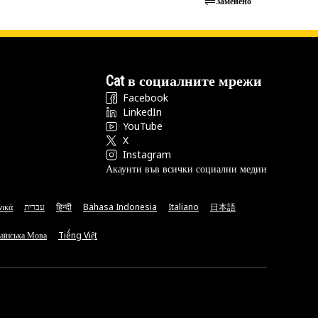
Заменено
Cat в социалните мрежи
Facebook
LinkedIn
YouTube
X
Instagram
Акаунти във всички социални медии
νικά
עברית
हिन्दी
Bahasa Indonesia
Italiano
日本語
аїнська Мова
Tiếng Việt