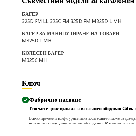
Съвместими модели за каталожен
БАГЕР
325D FM LL 325C FM 325D FM M325D L MH
БАГЕР ЗА МАНИПУЛИРАНЕ НА ТОВАРИ
M325D L MH
КОЛЕСЕН БАГЕР
M325C MH
Ключ
Фабрично пасване
Тази част е проектирана да пасва на вашето оборудване Cat въз
Всички промени в конфигурацията на производителя може да доведат д
че тази част е подходяща за вашето оборудване Cat в настоящото му 