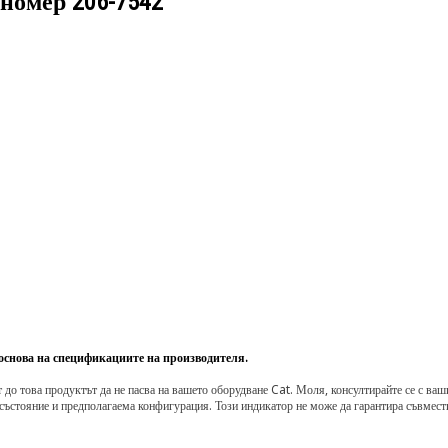
 номер
206-7542
 основа на спецификациите на производителя.
о това продуктът да не пасва на вашето оборудване Cat. Моля, консултирайте се с вашия 
състояние и предполагаема конфигурация. Този индикатор не може да гарантира съвмести