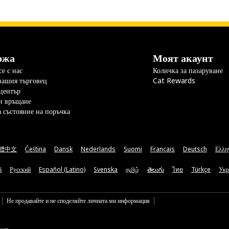
ржа
Моят акаунт
е с нас
Количка за пазаруване
вашия търговец
Cat Rewards
център
и връщане
а състояние на поръчка
體中文
Čeština
Dansk
Nederlands
Suomi
Français
Deutsch
Ελλη
ă
Русский
Español (Latino)
Svenska
தமிழ்
తెలుగు
ไทย
Türkçe
Укр
Не продавайте и не споделяйте личната ми информация