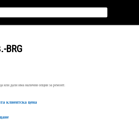
.-BRG
яща или дали има налични опции за ремонт.
ата клиентска цена
щане