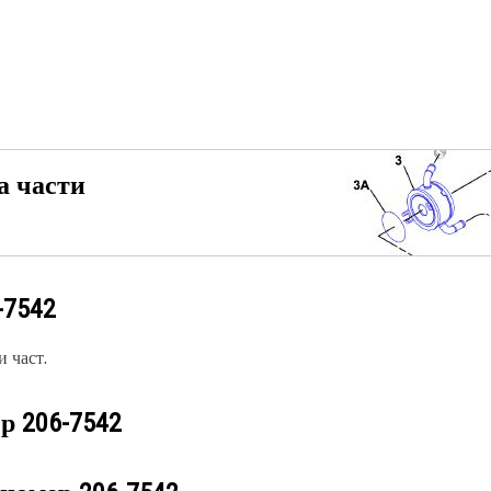
а части
-7542
 част.
ер
206-7542