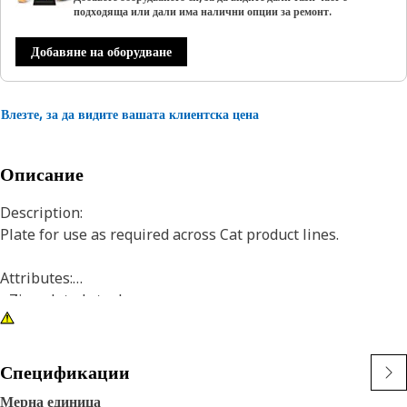
подходяща или дали има налични опции за ремонт.
Добавяне на оборудване
Влезте, за да видите вашата клиентска цена
Описание
Description:
Plate for use as required across Cat product lines.
Attributes:
• Zinc plated steel
• For use with M8 or 5/16 inch hardware
Application:
Спецификации
Consult your owner's manual or contact your local Cat
Мерна единица