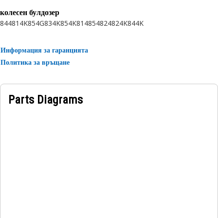
колесен булдозер
844
814K
854G
834K
854K
814
854
824
824K
844K
Информация за гаранцията
Политика за връщане
Parts Diagrams