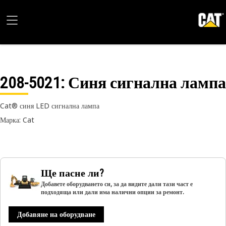
208-5021
: Синя сигнална лампа
Cat® синя LED сигнална лампа
Марка: Cat
Ще пасне ли?
Добавете оборудването си, за да видите дали тази част е
подходяща или дали има налични опции за ремонт.
Добавяне на оборудване