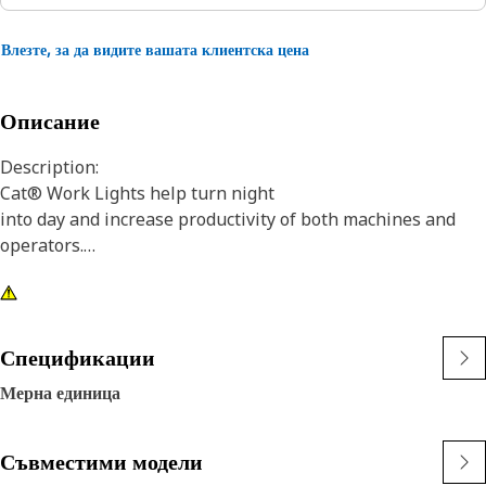
Влезте, за да видите вашата клиентска цена
Описание
Description:
Cat® Work Lights help turn night
into day and increase productivity of both machines and
operators.
Attributes:
1) Premium Cat Lights are designed to meet the demanding
vibration levels of both large and small machines
Спецификации
2)Cat Lights are adaptable to other machines in your fleet,
Мерна единица
and can be retrofitted to older machines
Application:
Съвместими модели
Designed for use in extremely tough conditions.