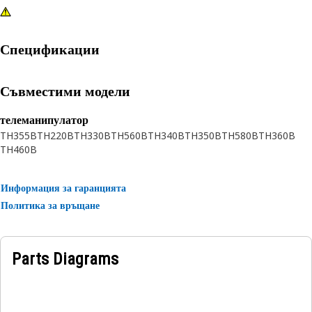
Спецификации
Съвместими модели
телеманипулатор
TH355B
TH220B
TH330B
TH560B
TH340B
TH350B
TH580B
TH360B
TH460B
Информация за гаранцията
Политика за връщане
Parts Diagrams