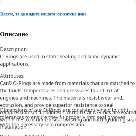
Влезте, за да видите вашата клиентска цена
Описание
Description:
O-Rings are used in static sealing and some dynamic
applications.
Attributes:
Cat® O-Rings are made from materials that are matched to
the fluids, temperatures and pressures found in Cat
engines and machines. The materials resist wear and
extrusion, and provide superior resistance to seal
Dimensions of our O-Rings are consistently held to tight
compression set. In addition, certain Cat O-Rings are coated
tolerances to ensure they fit properly into seal grooves
with PTFE to minimize seal twisting and cutting during seal
with the necessary seal compression.
installation.