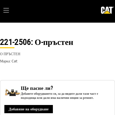
221-2506
: О-пръстен
О ПРЪСТЕН
Марка: Cat
Ще пасне ли?
Добавете оборудването си, за да видите дали тази част е
подходяща или дали има налични опции за ремонт.
Добавяне на оборудване