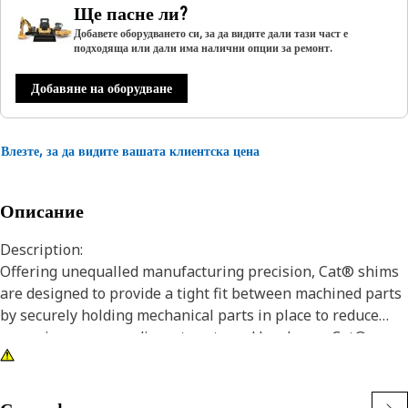
Ще пасне ли?
Добавете оборудването си, за да видите дали тази част е
подходяща или дали има налични опции за ремонт.
Добавяне на оборудване
Влезте, за да видите вашата клиентска цена
Описание
Description:
Offering unequalled manufacturing precision, Cat® shims
are designed to provide a tight fit between machined parts
by securely holding mechanical parts in place to reduce
excessive wear on adjacent parts and hardware. Cat®
shims provide superior protection, being manufactured
from high quality materials with properties that provide a
long wear life, and the high performance you demand.