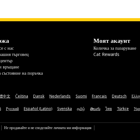
ржа
Моят акаунт
е с нас
Количка за пазаруване
вашия търговец
Cat Rewards
център
и връщане
а състояние на поръчка
體中文
Čeština
Dansk
Nederlands
Suomi
Français
Deutsch
Ελλη
ă
Русский
Español (Latino)
Svenska
தமிழ்
తెలుగు
ไทย
Türkçe
Укр
Не продавайте и не споделяйте личната ми информация