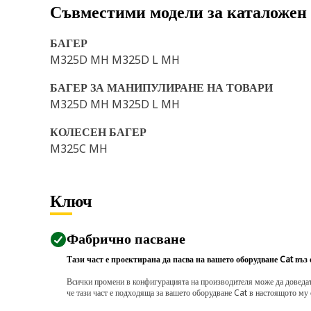
Съвместими модели за каталожен
БАГЕР
M325D MH M325D L MH
БАГЕР ЗА МАНИПУЛИРАНЕ НА ТОВАРИ
M325D MH M325D L MH
КОЛЕСЕН БАГЕР
M325C MH
Ключ
Фабрично пасване
Тази част е проектирана да пасва на вашето оборудване Cat въз
Всички промени в конфигурацията на производителя може да доведат д
че тази част е подходяща за вашето оборудване Cat в настоящото му 