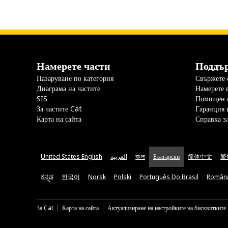
Намерете части
Поддъ
Пазаруване по категория
Свържете с
Диаграма на частите
Намерете 
SIS
Помощен 
За частите Cat
Гаранция 
Карта на сайта
Справка з
United States English
العربية
বাংলা
Български
简体中文
繁
ಕನ್ನಡ
한국어
Norsk
Polski
Português Do Brasil
Român
За Cat
Карта на сайта
Актуализиране на настройките на бисквитките