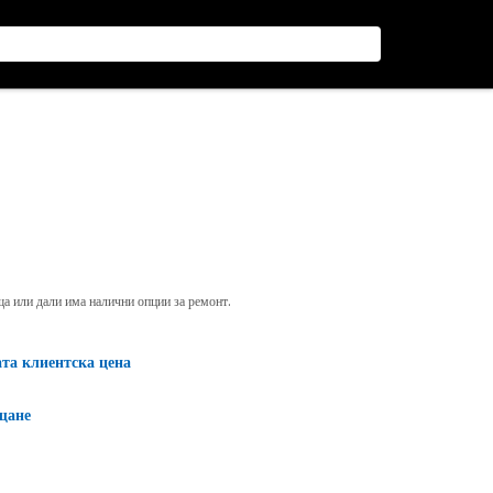
яща или дали има налични опции за ремонт.
ата клиентска цена
щане