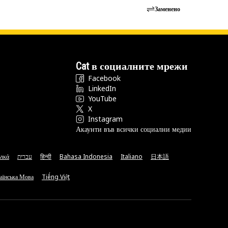
Заменено
Cat в социалните мрежи
Facebook
LinkedIn
YouTube
X
Instagram
Акаунти във всички социални медии
νικά
עברית
हिन्दी
Bahasa Indonesia
Italiano
日本語
аїнська Мова
Tiếng Việt