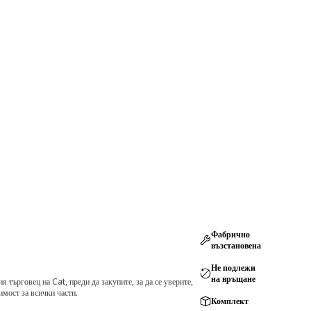
Фабрично
възстановена
Не подлежи
на връщане
търговец на Cat, преди да закупите, за да се уверите,
мост за всички части.
Комплект