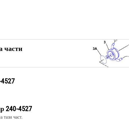
а части
-4527
ер
240-4527
 тази част.