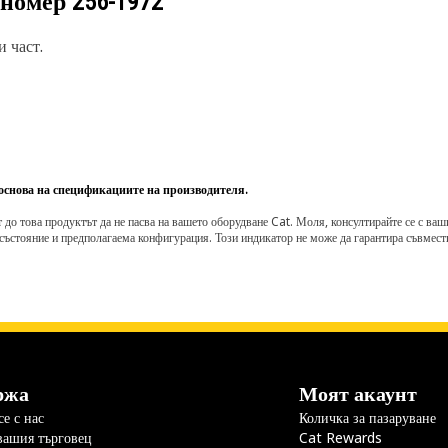
 номер
256-1972
 част.
 основа на спецификациите на производителя.
о това продуктът да не пасва на вашето оборудване Cat. Моля, консултирайте се с вашия 
състояние и предполагаема конфигурация. Този индикатор не може да гарантира съвмести
ржа
Моят акаунт
е с нас
Количка за пазаруване
вашия търговец
Cat Rewards