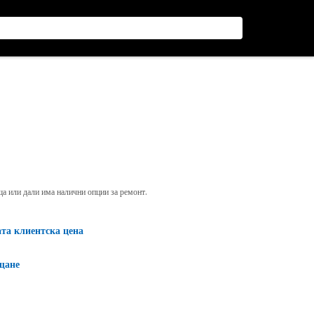
яща или дали има налични опции за ремонт.
ата клиентска цена
щане