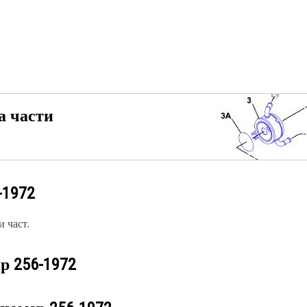
а части
-1972
 част.
ер
256-1972