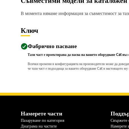
Съвместими модели за каталожен
В момента нямаме информация за съвместимост за тази
Ключ
Фабрично пасване
Тази част е проектирана да пасва на вашето оборудване Cat въз
Всички промени в конфигурацията на производителя може да доведат д
че тази част е подходяща за вашето оборудване Cat в настоящото му 
Намерете части
Поддъ
Пазаруване по категория
Свържете с
Диаграма на частите
Намерете 