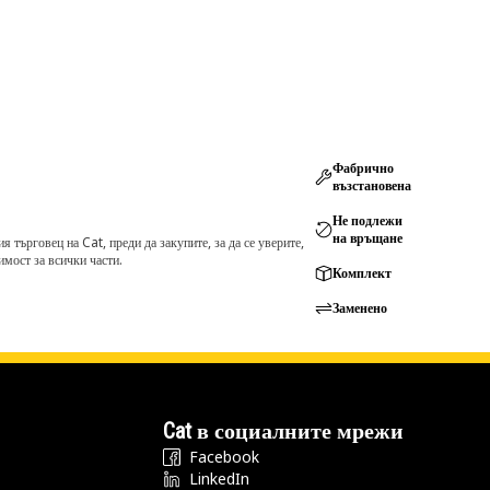
Фабрично
възстановена
Не подлежи
на връщане
търговец на Cat, преди да закупите, за да се уверите,
мост за всички части.
Комплект
Заменено
Cat в социалните мрежи
Facebook
LinkedIn