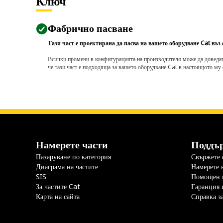
Ключ
Фабрично пасване
Тази част е проектирана да пасва на вашето оборудване Cat въз
Всички промени в конфигурацията на производителя може да доведат д
че тази част е подходяща за вашето оборудване Cat в настоящото му 
Намерете части
Поддъ
Пазаруване по категория
Свържете с
Диаграма на частите
Намерете 
SIS
Помощен 
За частите Cat
Гаранция 
Карта на сайта
Справка з