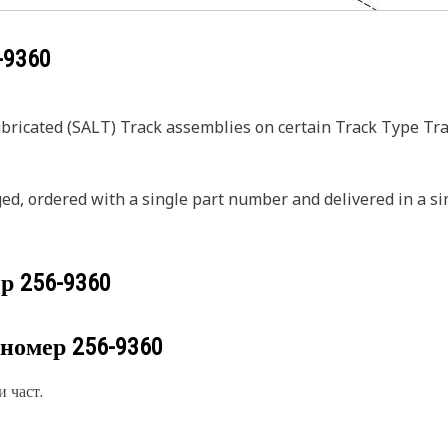
-9360
ubricated (SALT) Track assemblies on certain Track Type Tra
ed, ordered with a single part number and delivered in a si
ер
256-9360
 номер
256-9360
 част.