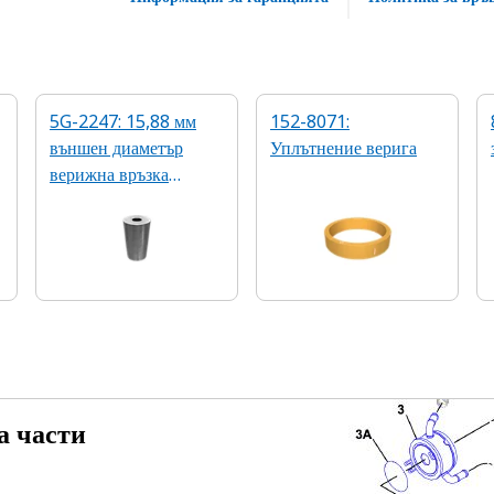
5G-2247: 15,88 мм
152-8071:
външен диаметър
Уплътнение верига
верижна връзка
гумена запушалка
а части