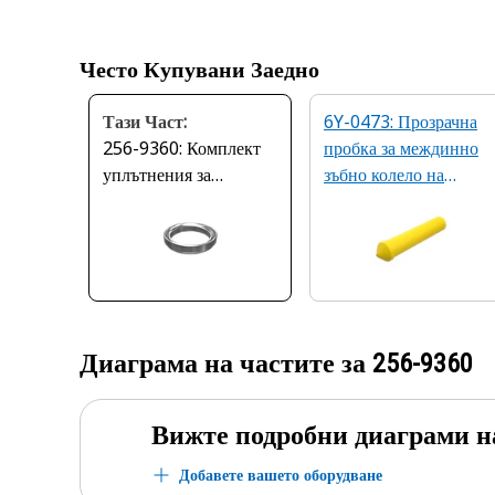
Често Купувани Заедно
Тази Част:
6Y-0473: Прозрачна
256-9360: Комплект
пробка за междинно
уплътнения за
зъбно колело на
гъсенична верига
верига с диаметър
6,35 мм
Диаграма на частите за
256-9360
Вижте подробни диаграми н
Добавете вашето оборудване