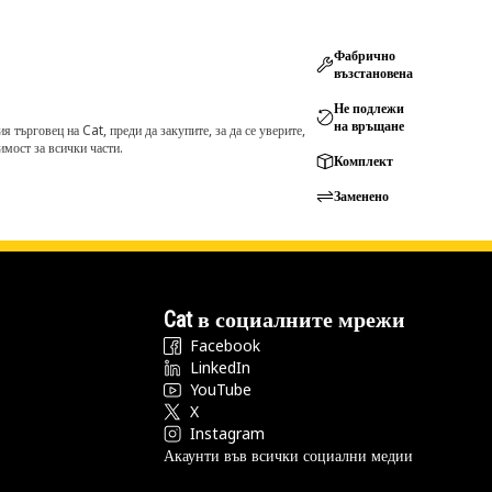
Фабрично
възстановена
Не подлежи
на връщане
търговец на Cat, преди да закупите, за да се уверите,
мост за всички части.
Комплект
Заменено
Cat в социалните мрежи
Facebook
LinkedIn
YouTube
X
Instagram
Акаунти във всички социални медии