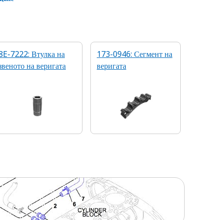
8E-7222: Втулка на
173-0946: Сегмент на
звеното на веригата
веригата