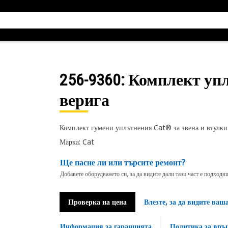
256-9360
: Комплект уп
верига
Комплект гумени уплътнения Cat® за звена и втулки
Марка: Cat
Ще пасне ли или търсите ремонт?
Добавете оборудването си, за да видите дали тази част е подход
Проверка на цена
Влезте, за да видите ваш
Информация за гаранцията
Политика за връ