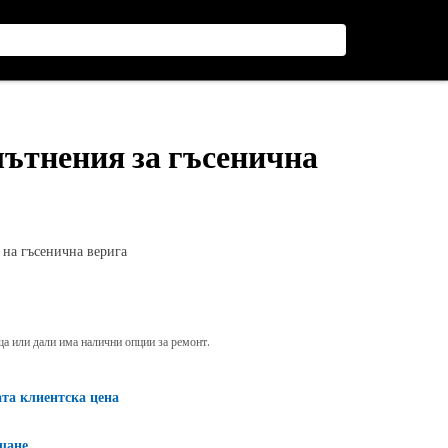
лътнения за гъсенична
 на гъсенична верига
яща или дали има налични опции за ремонт.
ата клиентска цена
щане