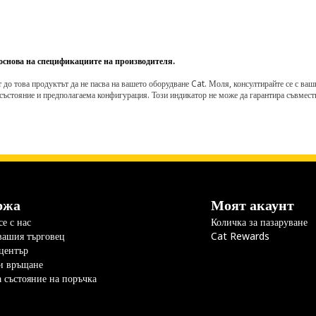
 основа на спецификациите на производителя.
о това продуктът да не пасва на вашето оборудване Cat. Моля, консултирайте се с вашия 
състояние и предполагаема конфигурация. Този индикатор не може да гарантира съвмести
ржа
Моят акаунт
е с нас
Количка за пазаруване
вашия търговец
Cat Rewards
център
и връщане
а състояние на поръчка