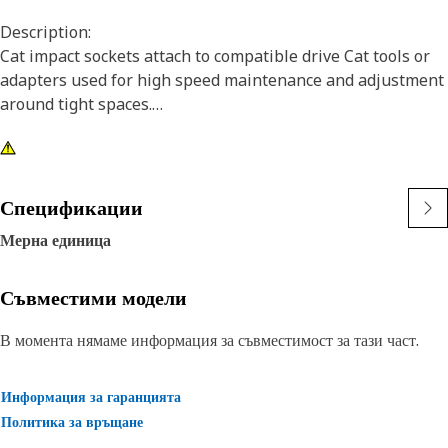
Description:
Cat impact sockets attach to compatible drive Cat tools or
adapters used for high speed maintenance and adjustment
around tight spaces.
Attributes:
• 6 point, 3/8 inch impact socket
• Deep length
Спецификации
• 3/8 inch square drive
Мерна единица
• Black oxide finish
Съвместими модели
В момента нямаме информация за съвместимост за тази част.
Информация за гаранцията
Политика за връщане