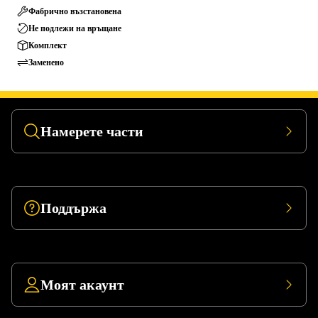
Фабрично възстановена
Не подлежи на връщане
Комплект
Заменено
Намерете части
Поддържа
Моят акаунт