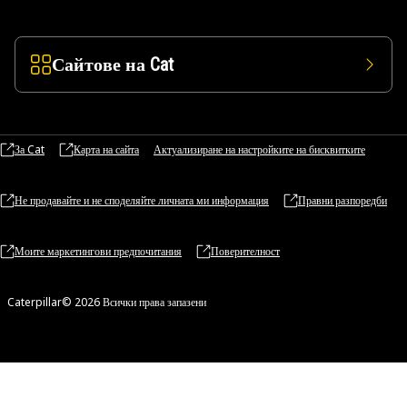
Сайтове на Cat
За Cat
Карта на сайта
Актуализиране на настройките на бисквитките
Не продавайте и не споделяйте личната ми информация
Правни разпоредби
Моите маркетингови предпочитания
Поверителност
Caterpillar© 2026 Всички права запазени