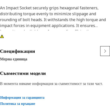
An Impact Socket securely grips hexagonal fasteners,
distributing torque evenly to minimize slippage and
rounding of bolt heads. It withstands the high torque and
impact forces in equipment applications. It ensures
longevity and reliable performance for efficiently
tightening and loosening bolts and nuts in the equipment,
ensuring safe and effective maintenance operations.
Спецификации
Attributes:
Мерна единица
• 3/8" drive for compatibility with different impact tools.
• Resistant to wear and deformation under high torque
conditions.
Съвместими модели
• 11/16" socket size ensures a secure fit and prevents
В момента нямаме информация за съвместимост за тази част.
slippage and damage to fasteners.
• Provided with 6-point deep length for secure grip on
fasteners.
Информация за гаранцията
• Black oxide finish offers increased resistance to rust and
Политика за връщане
corrosion.