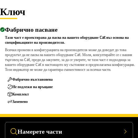
Ключ
Applications:
An Impact Socket is utilized in the assembly areas of the
equipment, for servicing where high torque and accurate fit
Фабрично пасване
are required for disassembly and reassembly.
Тази част е проектирана да пасва на вашето оборудване Cat въз основа на
спецификациите на производителя.
Всички промени в конфигурацията на производителя може да доведат до това
продуктът да не пасва на вашето оборудване Cat. Моля, консултирайте се с вашия
търговец на Cat, преди да закупите, за да се уверите, че тази част е подходяща за
вашето оборудване Cat в настоящото му състояние и предполагаема конфигурация.
Този индикатор не може да гарантира съвместимост за всички части.
Фабрично възстановена
Не подлежи на връщане
Комплект
Заменено
Намерете части