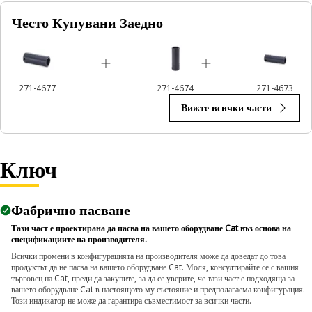
Често Купувани Заедно
Applications:
An Impact Socket is utilized in the assembly areas of the
equipment, for servicing where high torque and accurate fit
are required for disassembly and reassembly.
271-4677
271-4674
271-4673
Вижте всички части
Ключ
Фабрично пасване
Тази част е проектирана да пасва на вашето оборудване Cat въз основа на
спецификациите на производителя.
Всички промени в конфигурацията на производителя може да доведат до това
продуктът да не пасва на вашето оборудване Cat. Моля, консултирайте се с вашия
търговец на Cat, преди да закупите, за да се уверите, че тази част е подходяща за
вашето оборудване Cat в настоящото му състояние и предполагаема конфигурация.
Този индикатор не може да гарантира съвместимост за всички части.