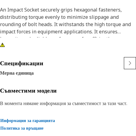
An Impact Socket securely grips hexagonal fasteners,
distributing torque evenly to minimize slippage and
rounding of bolt heads. It withstands the high torque and
impact forces in equipment applications. It ensures
longevity and reliable performance for efficiently
tightening and loosening bolts and nuts in the equipment,
ensuring safe and effective maintenance operations.
Спецификации
Attributes:
Мерна единица
• 3/8" drive for compatibility with different impact tools.
• Resistant to wear and deformation under high torque
conditions.
Съвместими модели
• 3/4" socket size ensures a secure fit and prevents
В момента нямаме информация за съвместимост за тази част.
slippage and damage to fasteners.
• Provided with 6-point deep length for secure grip on
fasteners.
Информация за гаранцията
• Black oxide finish offers increased resistance to rust and
Политика за връщане
corrosion.