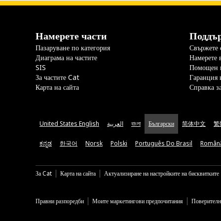
Намерете части
Поддъ
Пазаруване по категория
Свържете с
Диаграма на частите
Намерете 
SIS
Помощен 
За частите Cat
Гаранция 
Карта на сайта
Справка з
United States English
العربية
বাংলা
Български
简体中文
繁
ಕನ್ನಡ
한국어
Norsk
Polski
Português Do Brasil
Român
За Cat
Карта на сайта
Актуализиране на настройките на бисквитките
Правни разпоредби
Моите маркетингови предпочитания
Поверителн