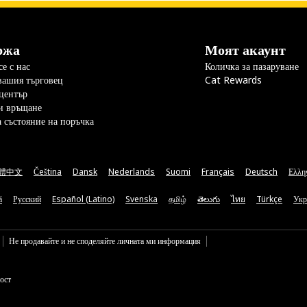
ржа
Моят акаунт
е с нас
Количка за пазаруване
вашия търговец
Cat Rewards
център
и връщане
а състояние на поръчка
體中文
Čeština
Dansk
Nederlands
Suomi
Français
Deutsch
Ελλη
ă
Русский
Español (Latino)
Svenska
தமிழ்
తెలుగు
ไทย
Türkçe
Укр
Не продавайте и не споделяйте личната ми информация
ост