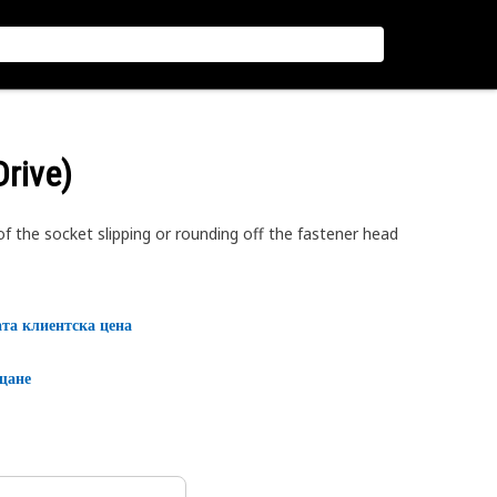
Drive)
f the socket slipping or rounding off the fastener head
ата клиентска цена
щане