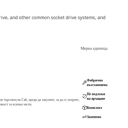
drive, and other common socket drive systems, and
Мерна единица
Фабрично
възстановена
Не подлежи
на връщане
търговец на Cat, преди да закупите, за да се уверите,
мост за всички части.
Комплект
Заменено