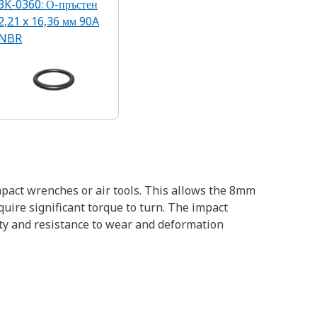
3K-0360: О-пръстен
2,21 x 16,36 мм 90A
NBR
mpact wrenches or air tools. This allows the 8mm
uire significant torque to turn. The impact
ity and resistance to wear and deformation