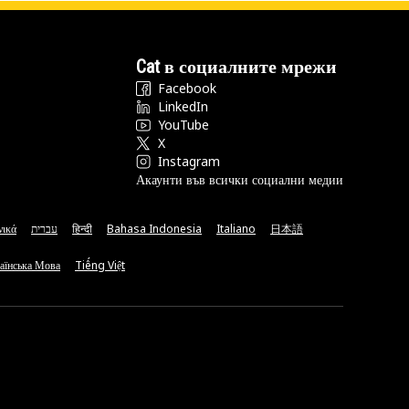
Cat в социалните мрежи
Facebook
LinkedIn
YouTube
X
Instagram
Акаунти във всички социални медии
νικά
עברית
हिन्दी
Bahasa Indonesia
Italiano
日本語
аїнська Мова
Tiếng Việt