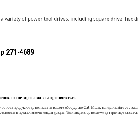
a variety of power tool drives, including square drive, hex 
ер
271-4689
 основа на спецификациите на производителя.
о това продуктът да не пасва на вашето оборудване Cat. Моля, консултирайте се с вашия 
състояние и предполагаема конфигурация. Този индикатор не може да гарантира съвмести