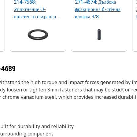
214-7568:
271-4674: Дълбока
Уплътнение О-
фракционна 6-стенна
пръстен за съхранение
вложка 3/8
(SAE 9/16-18)
-4689
withstand the high torque and impact forces generated by i
kly loosen or tighten 8mm fasteners that may be stuck or req
or chrome vanadium steel, which provides increased durabil
ilt for durability and reliability
e surrounding component