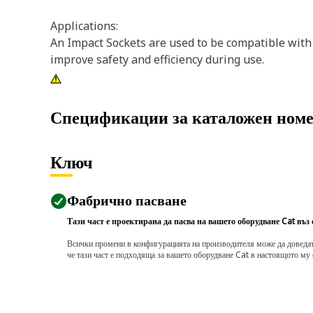
Applications:
An Impact Sockets are used to be compatible with 
improve safety and efficiency during use.
Спецификации за каталожен ном
Ключ
Фабрично пасване
Тази част е проектирана да пасва на вашето оборудване Cat въз
Всички промени в конфигурацията на производителя може да доведат д
че тази част е подходяща за вашето оборудване Cat в настоящото му 