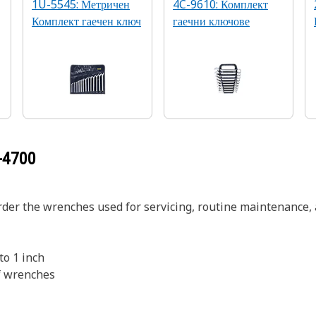
1U-5545: Метричен
4C-9610: Комплект
Комплект гаечен ключ
гаечни ключове
-4700
rder the wrenches used for servicing, routine maintenance, 
to 1 inch
f wrenches