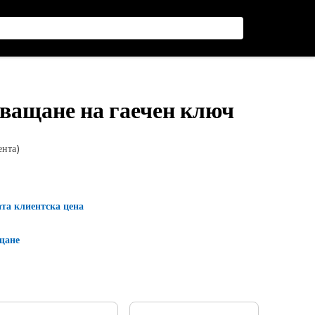
ахващане на гаечен ключ
ента)
ата клиентска цена
щане