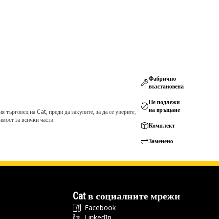
Фабрично
възстановена
Не подлежи
на връщане
търговец на Cat, преди да закупите, за да се уверите,
мост за всички части.
Комплект
Заменено
Cat в социалните мрежи
Facebook
LinkedIn