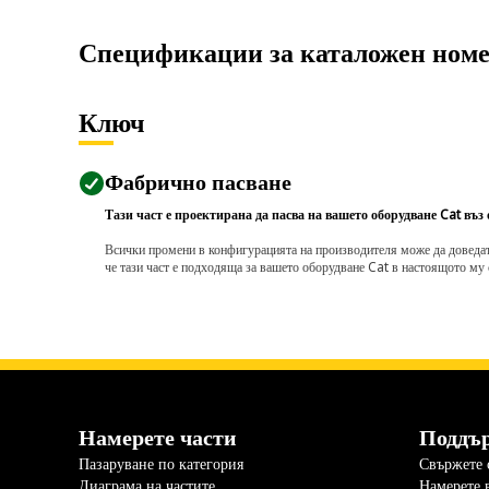
Спецификации за каталожен ном
Ключ
Фабрично пасване
Тази част е проектирана да пасва на вашето оборудване Cat въз
Всички промени в конфигурацията на производителя може да доведат д
че тази част е подходяща за вашето оборудване Cat в настоящото му 
Намерете части
Поддъ
Пазаруване по категория
Свържете с
Диаграма на частите
Намерете 