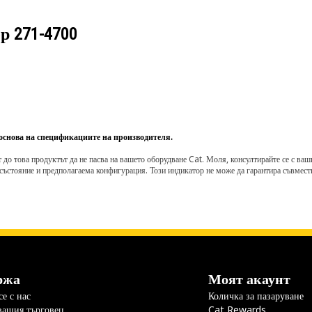
ер
271-4700
 основа на спецификациите на производителя.
о това продуктът да не пасва на вашето оборудване Cat. Моля, консултирайте се с вашия 
състояние и предполагаема конфигурация. Този индикатор не може да гарантира съвмести
ржа
Моят акаунт
е с нас
Количка за пазаруване
вашия търговец
Cat Rewards