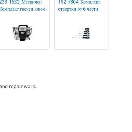
233-1632: Метричен
162-7804: Комплект
Комплект гаечен ключ
отвертки от 6 части
and repair work.