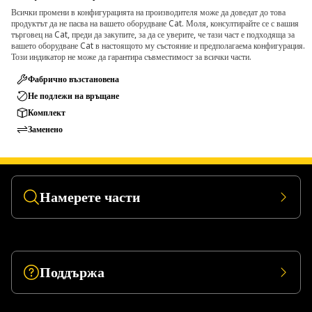
Всички промени в конфигурацията на производителя може да доведат до това
продуктът да не пасва на вашето оборудване Cat. Моля, консултирайте се с вашия
търговец на Cat, преди да закупите, за да се уверите, че тази част е подходяща за
вашето оборудване Cat в настоящото му състояние и предполагаема конфигурация.
Този индикатор не може да гарантира съвместимост за всички части.
Фабрично възстановена
Не подлежи на връщане
Комплект
Заменено
Намерете части
Поддържа