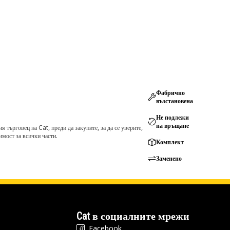
Фабрично
възстановена
Не подлежи
на връщане
търговец на Cat, преди да закупите, за да се уверите,
мост за всички части.
Комплект
Заменено
Cat в социалните мрежи
Facebook