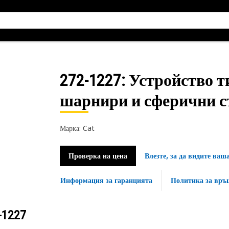
272-1227
: Устройство т
шарнири и сферични ста
Марка: Cat
Проверка на цена
Влезте, за да видите ваш
Информация за гаранцията
Политика за връ
-1227