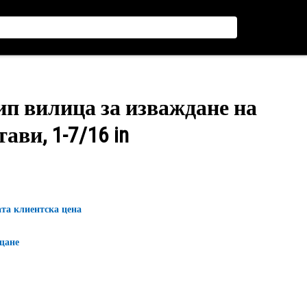
ип вилица за изваждане на
ви, 1-7/16 in
ата клиентска цена
щане