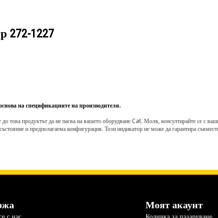
ер
272-1227
 основа на спецификациите на производителя.
о това продуктът да не пасва на вашето оборудване Cat. Моля, консултирайте се с вашия 
състояние и предполагаема конфигурация. Този индикатор не може да гарантира съвмести
ржа
Моят акаунт
е с нас
Количка за пазаруване