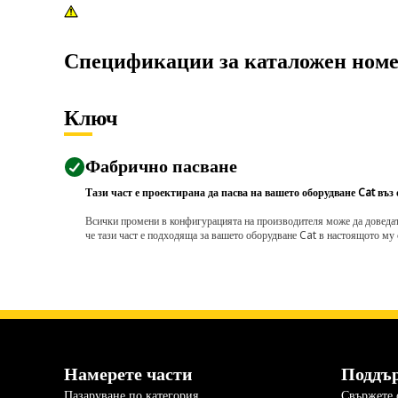
Спецификации за каталожен ном
Ключ
Фабрично пасване
Тази част е проектирана да пасва на вашето оборудване Cat въз
Всички промени в конфигурацията на производителя може да доведат д
че тази част е подходяща за вашето оборудване Cat в настоящото му 
Намерете части
Поддъ
Пазаруване по категория
Свържете с