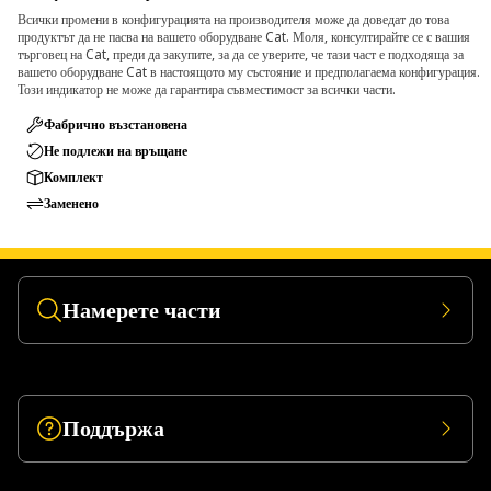
Всички промени в конфигурацията на производителя може да доведат до това
продуктът да не пасва на вашето оборудване Cat. Моля, консултирайте се с вашия
търговец на Cat, преди да закупите, за да се уверите, че тази част е подходяща за
вашето оборудване Cat в настоящото му състояние и предполагаема конфигурация.
Този индикатор не може да гарантира съвместимост за всички части.
Фабрично възстановена
Не подлежи на връщане
Комплект
Заменено
Намерете части
Поддържа