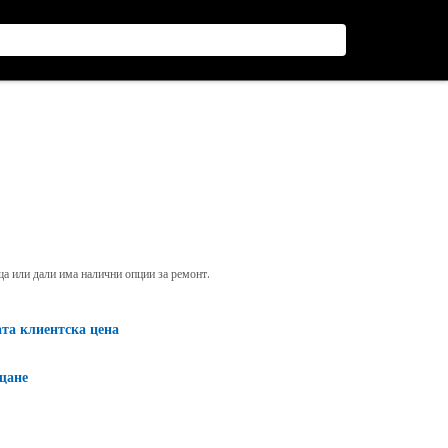
яща или дали има налични опции за ремонт.
ата клиентска цена
щане