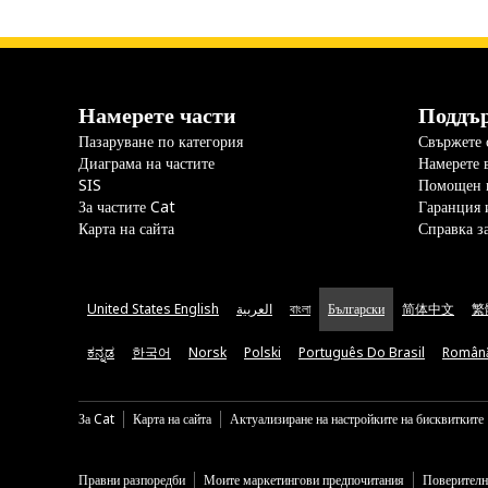
Намерете части
Поддъ
Пазаруване по категория
Свържете с
Диаграма на частите
Намерете 
SIS
Помощен 
За частите Cat
Гаранция 
Карта на сайта
Справка з
United States English
العربية
বাংলা
Български
简体中文
繁
ಕನ್ನಡ
한국어
Norsk
Polski
Português Do Brasil
Român
За Cat
Карта на сайта
Актуализиране на настройките на бисквитките
Правни разпоредби
Моите маркетингови предпочитания
Поверителн