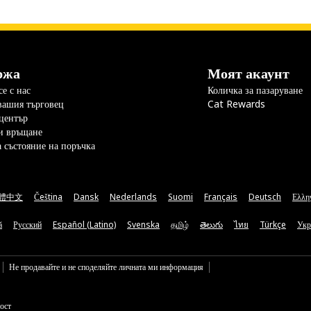
ржа
Моят акаунт
е с нас
Количка за пазаруване
вашия търговец
Cat Rewards
център
и връщане
а състояние на поръчка
體中文
Čeština
Dansk
Nederlands
Suomi
Français
Deutsch
Ελλη
ă
Русский
Español (Latino)
Svenska
தமிழ்
తెలుగు
ไทย
Türkçe
Укр
Не продавайте и не споделяйте личната ми информация
ост