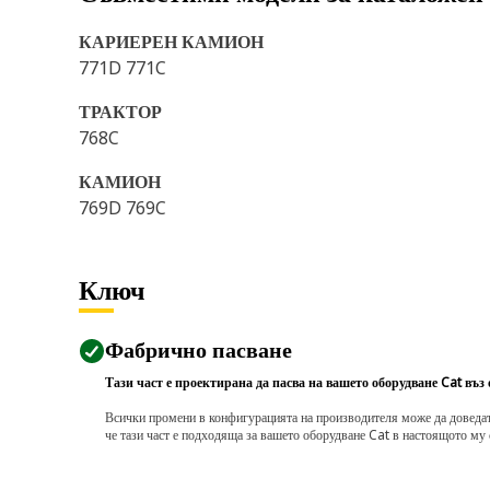
КАРИЕРЕН КАМИОН
771D 771C
ТРАКТОР
768C
КАМИОН
769D 769C
Ключ
Фабрично пасване
Тази част е проектирана да пасва на вашето оборудване Cat въз
Всички промени в конфигурацията на производителя може да доведат д
че тази част е подходяща за вашето оборудване Cat в настоящото му 