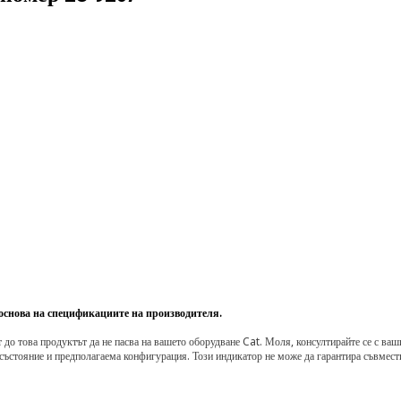
 основа на спецификациите на производителя.
о това продуктът да не пасва на вашето оборудване Cat. Моля, консултирайте се с вашия 
състояние и предполагаема конфигурация. Този индикатор не може да гарантира съвмести