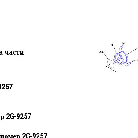
а части
9257
ер
2G-9257
 номер
2G-9257