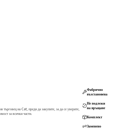
Фабрично
възстановена
Не подлежи
на връщане
търговец на Cat, преди да закупите, за да се уверите,
мост за всички части.
Комплект
Заменено