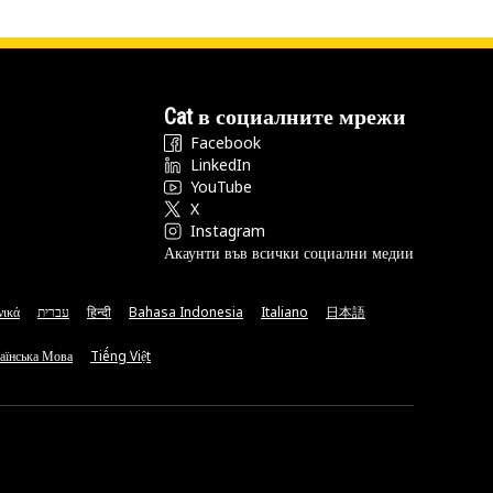
Cat в социалните мрежи
Facebook
LinkedIn
YouTube
X
Instagram
Акаунти във всички социални медии
νικά
עברית
हिन्दी
Bahasa Indonesia
Italiano
日本語
аїнська Мова
Tiếng Việt