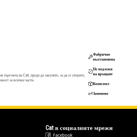
Фабрично
възстановена
Не подлежи
на връщане
търговец на Cat, преди да закупите, за да се уверите,
мост за всички части.
Комплект
Заменено
Cat в социалните мрежи
Facebook