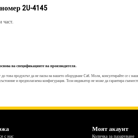
 номер
2U-4145
 част.
 основа на спецификациите на производителя.
о това продуктът да не пасва на вашето оборудване Cat. Моля, консултирайте се с вашия 
състояние и предполагаема конфигурация. Този индикатор не може да гарантира съвмести
ржа
Моят акаунт
е с нас
Количка за пазаруване