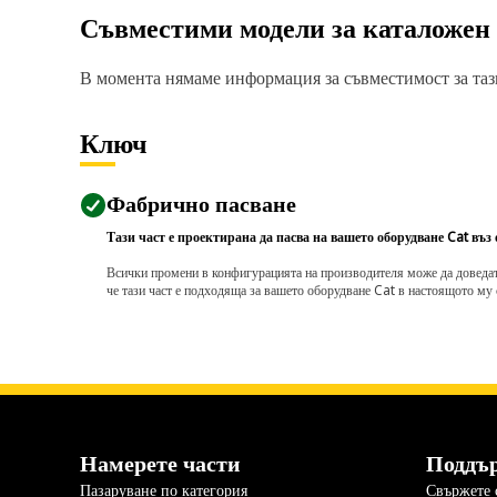
Съвместими модели за каталожен
В момента нямаме информация за съвместимост за тази
Ключ
Фабрично пасване
Тази част е проектирана да пасва на вашето оборудване Cat въз
Всички промени в конфигурацията на производителя може да доведат д
че тази част е подходяща за вашето оборудване Cat в настоящото му 
Намерете части
Поддъ
Пазаруване по категория
Свържете с