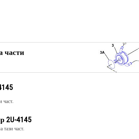
а части
4145
 част.
ер
2U-4145
 тази част.