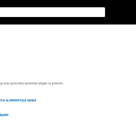
яща или дали има налични опции за ремонт.
ата клиентска цена
щане