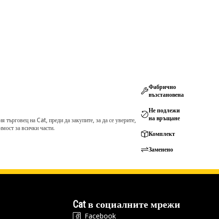
Фабрично
възстановена
Не подлежи
на връщане
търговец на Cat, преди да закупите, за да се уверите,
мост за всички части.
Комплект
Заменено
Cat в социалните мрежи
Facebook