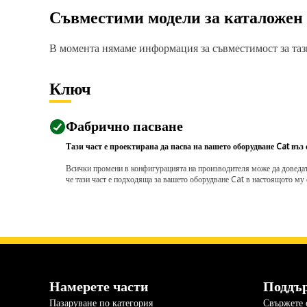
Съвместими модели за каталожен
В момента нямаме информация за съвместимост за тази
Ключ
Фабрично пасване
Тази част е проектирана да пасва на вашето оборудване Cat въз
Всички промени в конфигурацията на производителя може да доведат д
че тази част е подходяща за вашето оборудване Cat в настоящото му 
Намерете части
Поддъ
Пазаруване по категория
Свържете с