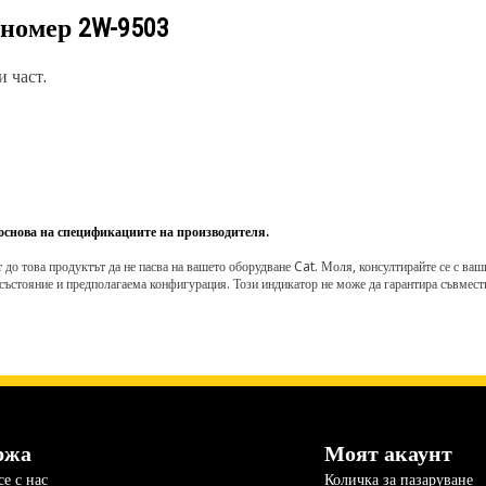
 номер
2W-9503
 част.
 основа на спецификациите на производителя.
о това продуктът да не пасва на вашето оборудване Cat. Моля, консултирайте се с вашия 
състояние и предполагаема конфигурация. Този индикатор не може да гарантира съвмести
ржа
Моят акаунт
е с нас
Количка за пазаруване