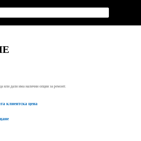
ИЕ
яща или дали има налични опции за ремонт.
ата клиентска цена
щане