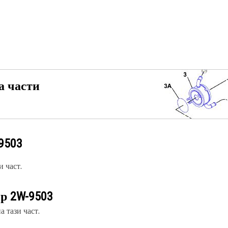
а части
9503
 част.
ер
2W-9503
 тази част.