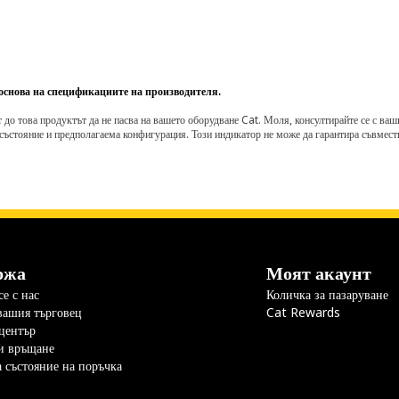
 основа на спецификациите на производителя.
о това продуктът да не пасва на вашето оборудване Cat. Моля, консултирайте се с вашия 
състояние и предполагаема конфигурация. Този индикатор не може да гарантира съвмести
ржа
Моят акаунт
е с нас
Количка за пазаруване
вашия търговец
Cat Rewards
център
и връщане
а състояние на поръчка