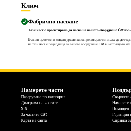
Ключ
Фабрично пасване
Тази част е проектирана да пасва на вашето оборудване Cat въз
Всички промени в конфигурацията на производителя може да доведат д
че тази част е подходяща за вашето оборудване Cat в настоящото му 
Намерете части
Поддъ
Пазаруване по категория
Свържете с
Диаграма на частите
Намерете 
SIS
Помощен 
За частите Cat
Гаранция 
Карта на сайта
Справка з