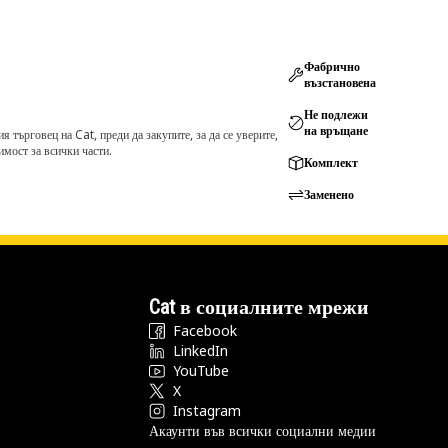
Фабрично
възстановена
Не подлежи
на връщане
търговец на Cat, преди да закупите, за да се уверите,
мост за всички части.
Комплект
Заменено
Cat в социалните мрежи
Facebook
LinkedIn
YouTube
X
Instagram
Акаунти във всички социални медии