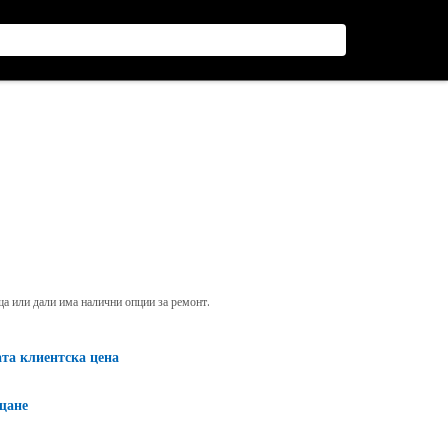
яща или дали има налични опции за ремонт.
ата клиентска цена
щане