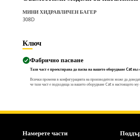
МИНИ ХИДРАВЛИЧЕН БАГЕР
308D
Ключ
Фабрично пасване
Тази част е проектирана да пасва на вашето оборудване Cat въз
Всички промени в конфигурацията на производителя може да доведат д
че тази част е подходяща за вашето оборудване Cat в настоящото му 
Намерете части
Поддъ