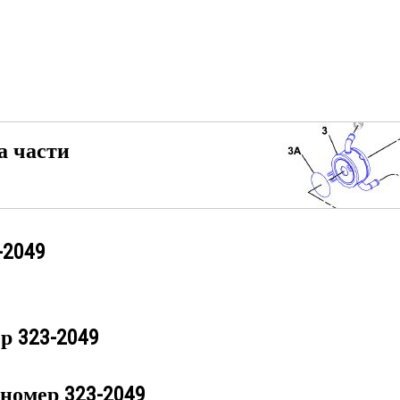
а части
-2049
ер
323-2049
 номер
323-2049