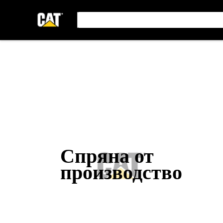
Спряна от
производство