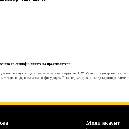
 основа на спецификациите на производителя.
о това продуктът да не пасва на вашето оборудване Cat. Моля, консултирайте се с вашия 
състояние и предполагаема конфигурация. Този индикатор не може да гарантира съвмести
ржа
Моят акаунт