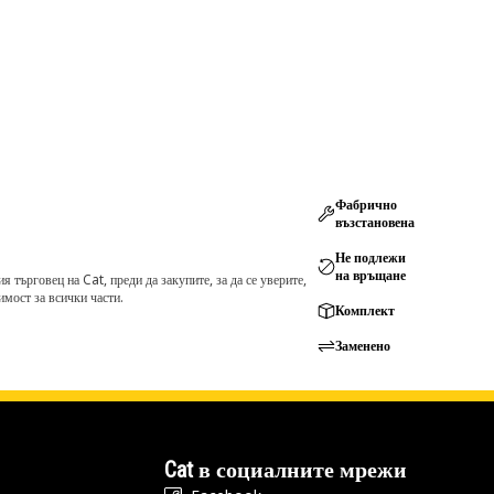
Фабрично
възстановена
Не подлежи
на връщане
търговец на Cat, преди да закупите, за да се уверите,
мост за всички части.
Комплект
Заменено
Cat в социалните мрежи