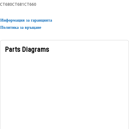
CT680
CT681
CT660
Applications:
The Transmission Control Shift Lever Connector facilitates
Информация за гаранцията
a reliable connection between the shift lever and the
Политика за връщане
transmission, the connector helps ensure smooth gear
changes and optimal performance of the transmission
system.
Parts Diagrams