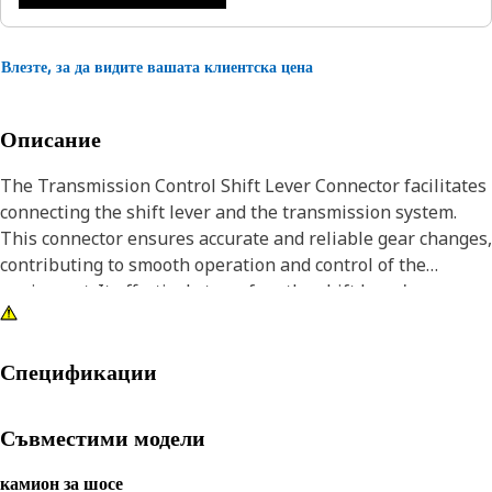
Влезте, за да видите вашата клиентска цена
Описание
The Transmission Control Shift Lever Connector facilitates
connecting the shift lever and the transmission system.
This connector ensures accurate and reliable gear changes,
contributing to smooth operation and control of the
equipment. It effectively transfers the shift lever's
movements to the transmission, allowing for seamless
gear engagement.
Спецификации
Attributes:
• Provides a reliable connection between the shift lever
Съвместими модели
and transmission control system.
• Provides reliable performance for smooth gear shifts.
камион за шосе