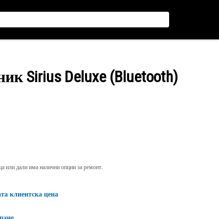
к Sirius Deluxe (Bluetooth)
яща или дали има налични опции за ремонт.
ата клиентска цена
щане