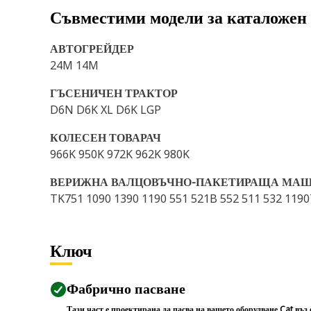
Съвместими модели за каталожен
АВТОГРЕЙДЕР
24M 14M
ГЪСЕНИЧЕН ТРАКТОР
D6N D6K XL D6K LGP
КОЛЕСЕН ТОВАРАЧ
966K 950K 972K 962K 980K
ВЕРИЖНА ВАЛЦОВЪЧНО-ПАКЕТИРАЩА МА
TK751 1090 1390 1190 551 521B 552 511 532 1190
Ключ
Фабрично пасване
Тази част е проектирана да пасва на вашето оборудване Cat въз