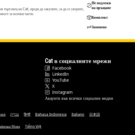
Не подлежи
на връщане
търговец на Cat, преди да закупите, за да се уверите,
мост за всички части.
Комплект
Заменено
Cat в социалните мрежи
Facebook
LinkedIn
YouTube
X
Instagram
Акаунти във всички социални медии
νικά
עברית
हिन्दी
Bahasa Indonesia
Italiano
日本語
аїнська Мова
Tiếng Việt