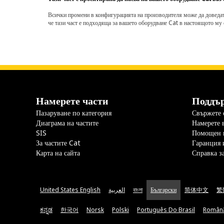
Всички промени в конфигурацията на производителя може да доведат д
че тази част е подходяща за вашето оборудване Cat в настоящото му 
Намерете части
Поддъ
Пазаруване по категория
Свържете с
Диаграма на частите
Намерете 
SIS
Помощен 
За частите Cat
Гаранция 
Карта на сайта
Справка з
United States English
العربية
বাংলা
Български
简体中文
繁
ಕನ್ನಡ
한국어
Norsk
Polski
Português Do Brasil
Român