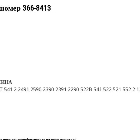
 номер
366-8413
ШИНА
T 541 2 2491 2590 2390 2391 2290 522B 541 522 521 552 2 
 основа на спецификациите на производителя.