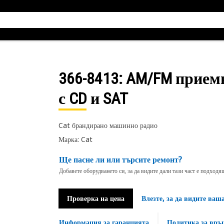
366-8413
: AM/FM приемни
с CD и SAT
Cat брандирано машинно радио
Марка: Cat
Ще пасне ли или търсите ремонт?
Добавете оборудването си, за да видите дали тази част е подход
Проверка на цена
Влезте, за да видите ваш
Информация за гаранцията
Политика за връ