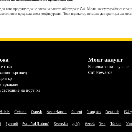
о това продуктът да не пасва на вашето оборудване Cat. Моля, консултирайте се с вашия 
състояние и предполагаема конфигурация. Този индикатор не може да гарантира съвмести
ржа
Моят акаунт
е с нас
Количка за пазаруване
вашия търговец
Cat Rewards
център
и връщане
а състояние на поръчка
體中文
Čeština
Dansk
Nederlands
Suomi
Français
Deutsch
Ελλη
ă
Русский
Español (Latino)
Svenska
தமிழ்
తెలుగు
ไทย
Türkçe
Укр