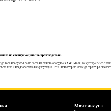
 основа на спецификациите на производителя.
о това продуктът да не пасва на вашето оборудване Cat. Моля, консултирайте се с вашия 
състояние и предполагаема конфигурация. Този индикатор не може да гарантира съвмести
ржа
Моят акаунт