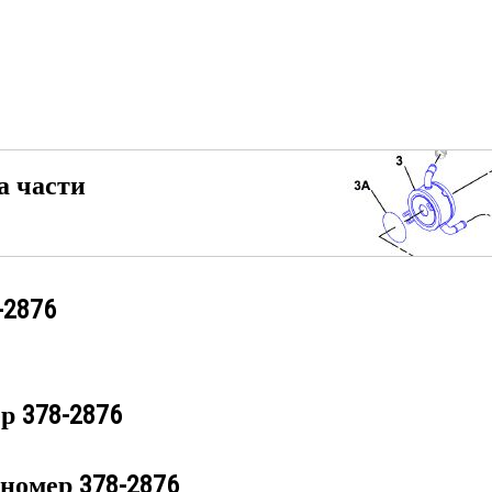
а части
-2876
ер
378-2876
 номер
378-2876