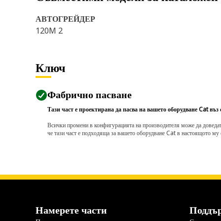
АВТОГРЕЙДЕР
120M 2
Ключ
Фабрично пасване
Тази част е проектирана да пасва на вашето оборудване Cat въз
Всички промени в конфигурацията на производителя може да доведат д
че тази част е подходяща за вашето оборудване Cat в настоящото му 
Намерете части
Поддъ