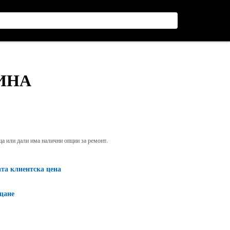
ИНА
яща или дали има налични опции за ремонт.
ата клиентска цена
щане