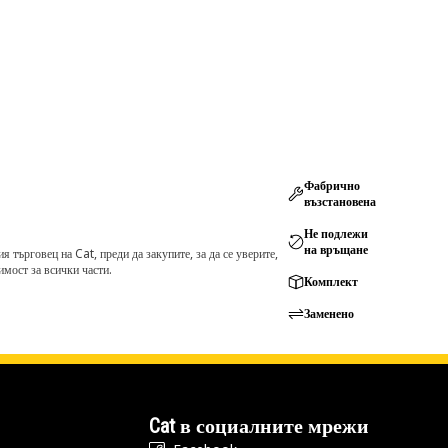
Фабрично
възстановена
Не подлежи
на връщане
търговец на Cat, преди да закупите, за да се уверите,
мост за всички части.
Комплект
Заменено
Cat в социалните мрежи