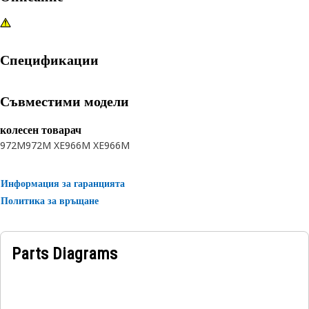
Спецификации
Съвместими модели
колесен товарач
972M
972M XE
966M XE
966M
Информация за гаранцията
Политика за връщане
Parts Diagrams