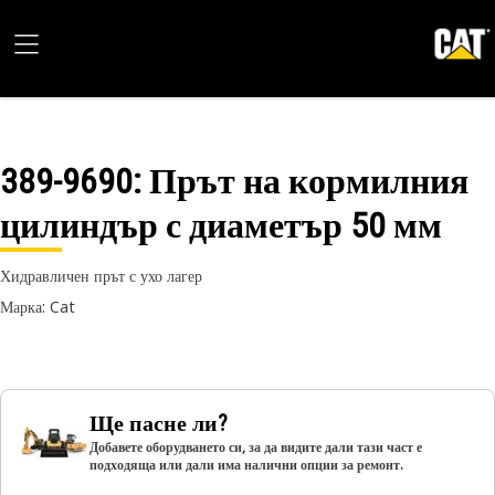
389-9690
: Прът на кормилния
цилиндър с диаметър 50 мм
Хидравличен прът с ухо лагер
Марка: Cat
Ще пасне ли?
Добавете оборудването си, за да видите дали тази част е
подходяща или дали има налични опции за ремонт.