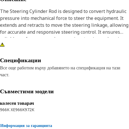
The Steering Cylinder Rod is designed to convert hydraulic
pressure into mechanical force to steer the equipment. It
extends and retracts to move the steering linkage, allowing
for accurate and responsive steering control. It ensures
reliable performance and responsive steering, enhancing
the safety and maneuverability of the equipment.
Attributes:
Спецификации
• Facilitates accurate linear movement of the steering
Все още работим върху добавянето на спецификация на тази
mechanism.
част.
• Supports and bears the load during steering.
• Engineered to minimize deflection and vibration.
Съвместими модели
Applications:
колесен товарач
The Steering Cylinder Rod is located within the steering
966K XE
966K
972K
cylinder assembly, connecting to the piston to pivot the
steering mechanism, thus controlling the direction of the
Информация за гаранцията
tracks in the equipment.