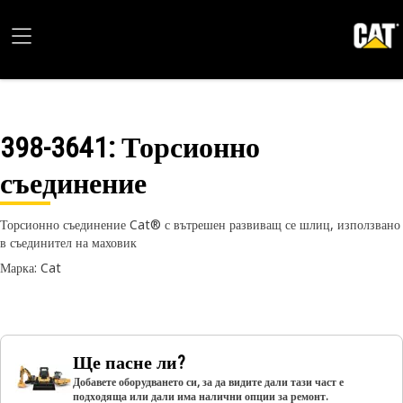
398-3641
: Торсионно
съединение
Торсионно съединение Cat® с вътрешен развиващ се шлиц, използвано
в съединител на маховик
Марка: Cat
Ще пасне ли?
Добавете оборудването си, за да видите дали тази част е
подходяща или дали има налични опции за ремонт.