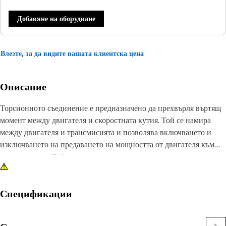
Добавяне на оборудване
Влезте, за да видите вашата клиентска цена
Описание
Торсионното съединение е предназначено да прехвърля въртящ
момент между двигателя и скоростната кутия. Той се намира
между двигателя и трансмисията и позволява включването и
изключването на предаването на мощността от двигателя към
задвижването. Той има вътрешен инволютен шлиц за свързване
с вала и прехвърляне на въртящия момент между компонентите.
Характеристики:
Спецификации
• Осигурява безпроблемна работа и минимизира натоварването
върху съединителя на маховика, като абсорбира вибрациите и