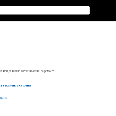
яща или дали има налични опции за ремонт.
ата клиентска цена
щане