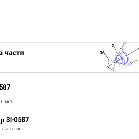
а части
0587
 част.
ер
3I-0587
 тази част.