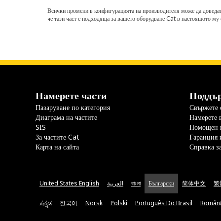
Всички промени в конфигурацията на производителя може да доведат д
че тази част е подходяща за вашето оборудване Cat в настоящото му 
Намерете части
Поддъ
Пазаруване по категория
Свържете с
Диаграма на частите
Намерете 
SIS
Помощен 
За частите Cat
Гаранция 
Карта на сайта
Справка з
United States English
العربية
বাংলা
Български
简体中文
繁
ಕನ್ನಡ
한국어
Norsk
Polski
Português Do Brasil
Român