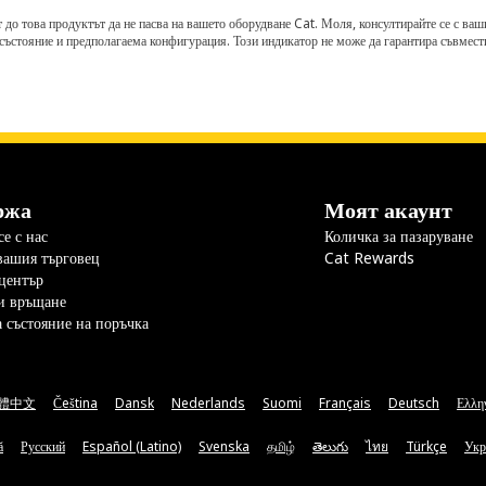
о това продуктът да не пасва на вашето оборудване Cat. Моля, консултирайте се с вашия 
състояние и предполагаема конфигурация. Този индикатор не може да гарантира съвмести
ржа
Моят акаунт
е с нас
Количка за пазаруване
вашия търговец
Cat Rewards
център
и връщане
а състояние на поръчка
體中文
Čeština
Dansk
Nederlands
Suomi
Français
Deutsch
Ελλη
ă
Русский
Español (Latino)
Svenska
தமிழ்
తెలుగు
ไทย
Türkçe
Укр