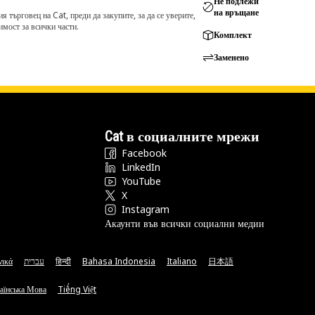
Не подлежи
на връщане
търговец на Cat, преди да закупите, за да се уверите,
мост за всички части.
Комплект
Заменено
Cat в социалните мрежи
Facebook
LinkedIn
YouTube
X
Instagram
Акаунти във всички социални медии
νικά
עברית
हिन्दी
Bahasa Indonesia
Italiano
日本語
аїнська Мова
Tiếng Việt