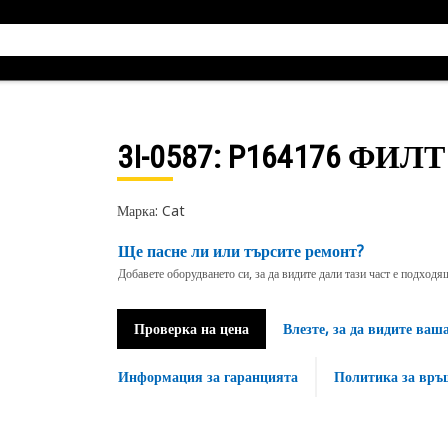
3I-0587
: P164176 ФИЛТ
Марка: Cat
Ще пасне ли или търсите ремонт?
Добавете оборудването си, за да видите дали тази част е подход
Проверка на цена
Влезте, за да видите ваш
Информация за гаранцията
Политика за връ