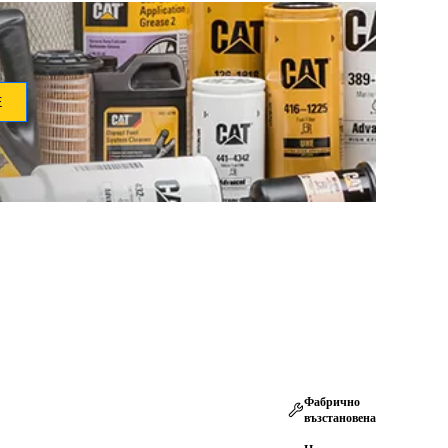
Е
Фабрично
възстановена