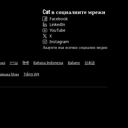
Cat в социалните мрежи
Facebook
LinkedIn
YouTube
X
Instagram
Акаунти във всички социални медии
νικά
עברית
हिन्दी
Bahasa Indonesia
Italiano
日本語
аїнська Мова
Tiếng Việt