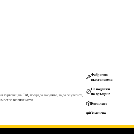
Фабрично
възстановена
Не подлежи
на връщане
търговец на Cat, преди да закупите, за да се уверите,
мост за всички части.
Комплект
Заменено