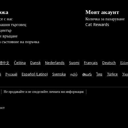
ржа
Моят акаунт
е с нас
Количка за пазаруване
вашия търговец
Cat Rewards
център
и връщане
а състояние на поръчка
體中文
Čeština
Dansk
Nederlands
Suomi
Français
Deutsch
Ελλη
ă
Русский
Español (Latino)
Svenska
தமிழ்
తెలుగు
ไทย
Türkçe
Укр
Не продавайте и не споделяйте личната ми информация
ост