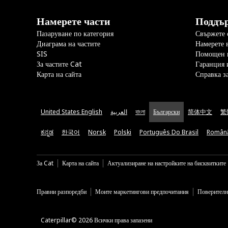
Намерете части
Поддъ
Пазаруване по категория
Свържете с
Диаграма на частите
Намерете 
SIS
Помощен 
За частите Cat
Гаранция 
Карта на сайта
Справка з
United States English
العربية
বাংলা
Български
简体中文
繁
ಕನ್ನಡ
한국어
Norsk
Polski
Português Do Brasil
Român
За Cat
Карта на сайта
Актуализиране на настройките на бисквитките
Правни разпоредби
Моите маркетингови предпочитания
Поверителн
Caterpillar© 2026 Всички права запазени