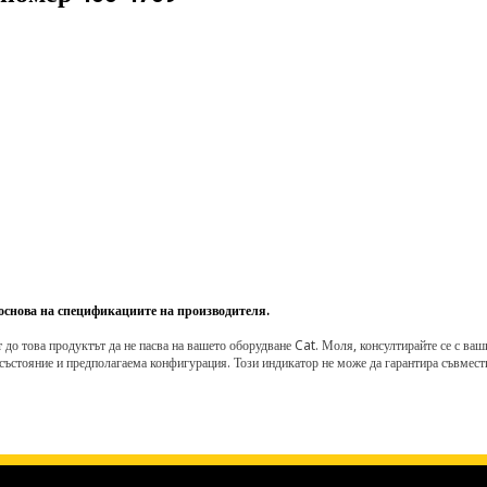
 основа на спецификациите на производителя.
о това продуктът да не пасва на вашето оборудване Cat. Моля, консултирайте се с вашия 
състояние и предполагаема конфигурация. Този индикатор не може да гарантира съвмести