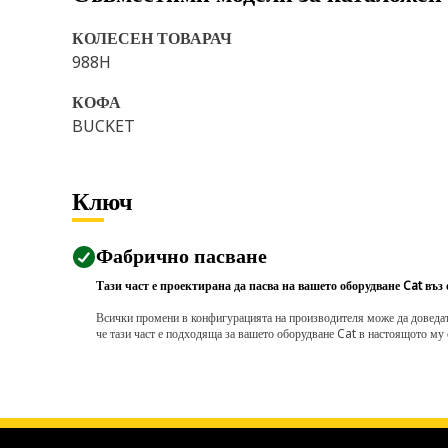
КОЛЕСЕН ТОВАРАЧ
988H
КОФА
BUCKET
Ключ
Фабрично пасване
Тази част е проектирана да пасва на вашето оборудване Cat въз
Всички промени в конфигурацията на производителя може да доведат д
че тази част е подходяща за вашето оборудване Cat в настоящото му 