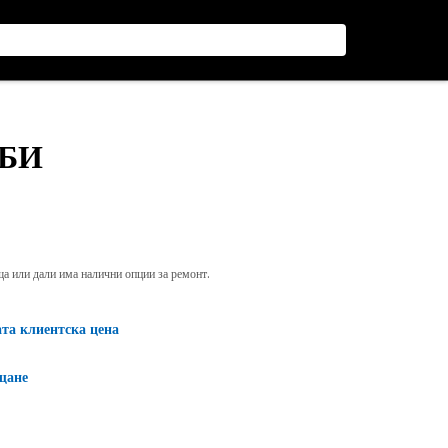
ЪБИ
яща или дали има налични опции за ремонт.
ата клиентска цена
щане