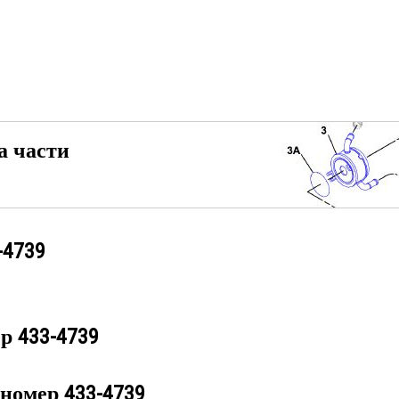
а части
-4739
ер
433-4739
 номер
433-4739