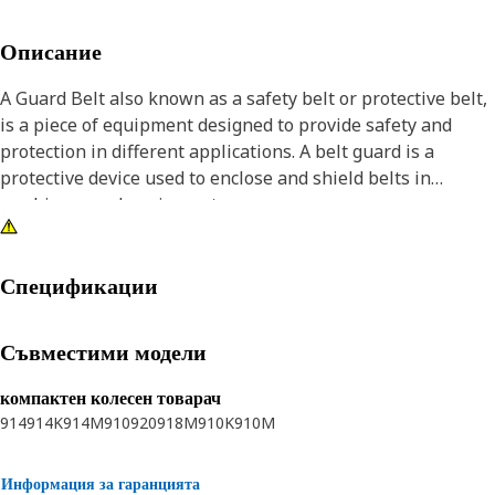
Описание
A Guard Belt also known as a safety belt or protective belt,
is a piece of equipment designed to provide safety and
protection in different applications. A belt guard is a
protective device used to enclose and shield belts in
machinery and equipment.
Attributes:
• Designed to be flexible.
Спецификации
• Reducing the risk of injury or damage.
Съвместими модели
Applications:
A Guard Belt is used to enhance safety and protect against
компактен колесен товарач
potential hazards associated with moving belts and
914
914K
914M
910
920
918M
910K
910M
pulleys.
Информация за гаранцията